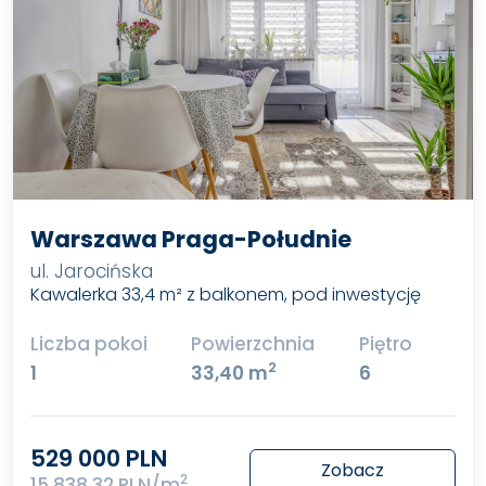
Warszawa Praga-Południe
ul. Jarocińska
Kawalerka 33,4 m² z balkonem, pod inwestycję
Liczba pokoi
Powierzchnia
Piętro
2
1
33,40 m
6
529 000 PLN
Zobacz
2
15 838,32 PLN/m