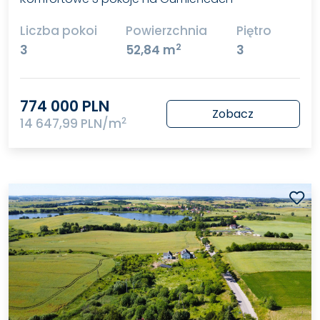
Liczba pokoi
Powierzchnia
Piętro
2
3
52,84 m
3
774 000 PLN
Zobacz
2
14 647,99 PLN/m