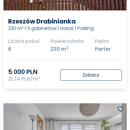
Rzeszów Drabinianka
230 m² | 5 gabinetów | Garaż | Parking
Liczba pokoi
Powierzchnia
Piętro
2
6
230 m
Parter
5 000 PLN
Zobacz
2
21,74 PLN/m