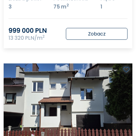
2
3
75 m
1
999 000 PLN
Zobacz
2
13 320 PLN/m