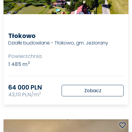
Tłokowo
Działki budowlane - Tłokowo, gm. Jeziorany
Powierzchnia
2
1 485 m
64 000 PLN
Zobacz
2
43,10 PLN/m