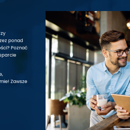
Czy
rzez ponad
ości? Poznać
sparcie
e,
omie! Zawsze