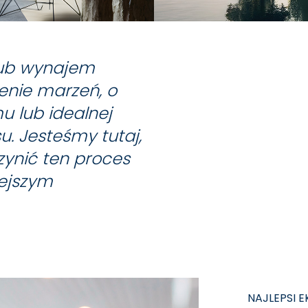
 lub wynajem
enie marzeń, o
 lub idealnej
u. Jesteśmy tutaj,
ynić ten proces
iejszym
NAJLEPSI E