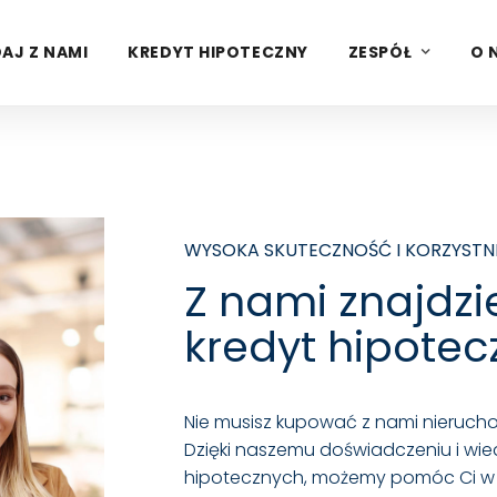
AJ Z NAMI
KREDYT HIPOTECZNY
ZESPÓŁ
O 
Nieruchomości w całej Polsce
 DOTRZEMY DO TWOJEGO WYMARZONEGO M
WYSOKA SKUTECZNOŚĆ I KORZYSTN
Z nami znajdzi
kredyt hipotec
Nie musisz kupować z nami nierucho
Dzięki naszemu doświadczeniu i wie
hipotecznych, możemy pomóc Ci w uz