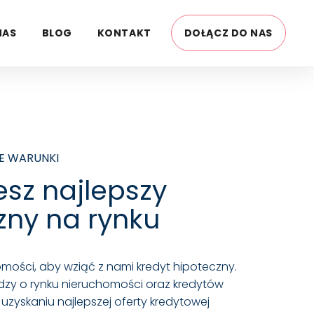
NAS
BLOG
KONTAKT
DOŁĄCZ DO NAS
IEJSCA
E WARUNKI
esz najlepszy
zny na rynku
mości, aby wziąć z nami kredyt hipoteczny.
dzy o rynku nieruchomości oraz kredytów
yskaniu najlepszej oferty kredytowej