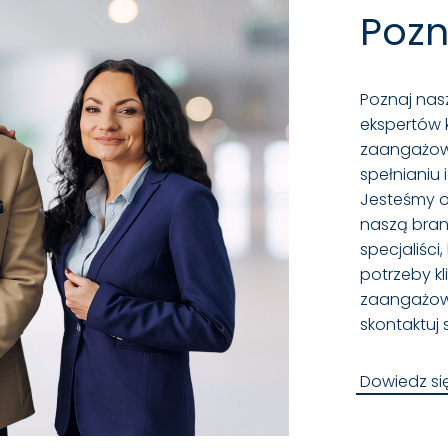
Pozn
Poznaj nas
ekspertów k
zaangażow
spełnianiu 
Jesteśmy o
naszą bran
specjaliści
potrzeby kl
zaangażowa
skontaktuj s
Dowiedz si