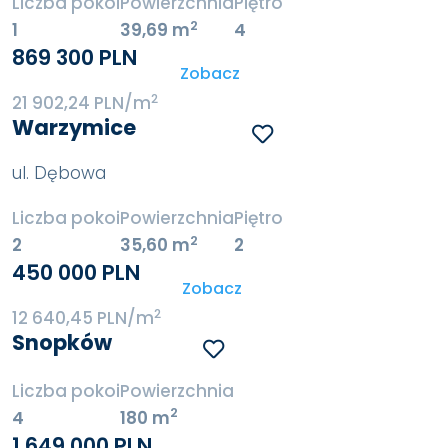
Liczba pokoi
Powierzchnia
Piętro
2
1
39,69 m
4
869 300 PLN
Zobacz
2
21 902,24 PLN/m
Warzymice
ul. Dębowa
Liczba pokoi
Powierzchnia
Piętro
2
2
35,60 m
2
450 000 PLN
Zobacz
2
12 640,45 PLN/m
Snopków
Liczba pokoi
Powierzchnia
2
4
180 m
1 649 000 PLN