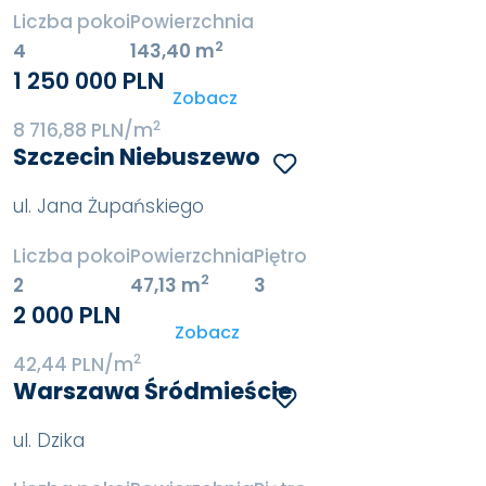
Liczba pokoi
Powierzchnia
2
4
143,40 m
1 250 000 PLN
Zobacz
2
8 716,88 PLN/m
Szczecin Niebuszewo
ul. Jana Żupańskiego
Liczba pokoi
Powierzchnia
Piętro
2
2
47,13 m
3
2 000 PLN
Zobacz
2
42,44 PLN/m
Warszawa Śródmieście
ul. Dzika