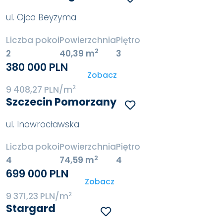
ul. Ojca Beyzyma
Liczba pokoi
Powierzchnia
Piętro
2
2
40,39 m
3
380 000 PLN
Zobacz
2
9 408,27 PLN/m
Szczecin Pomorzany
ul. Inowrocławska
Liczba pokoi
Powierzchnia
Piętro
2
4
74,59 m
4
699 000 PLN
Zobacz
2
9 371,23 PLN/m
Stargard