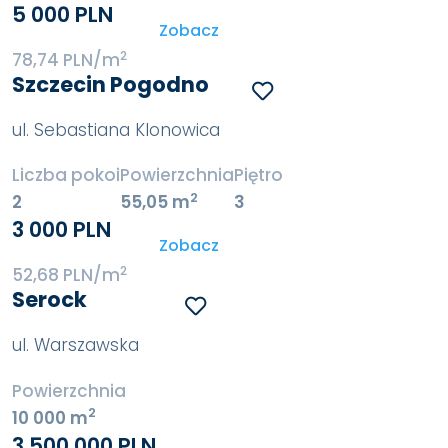
5 000 PLN
Zobacz
2
78,74 PLN/m
Szczecin Pogodno
ul. Sebastiana Klonowica
Liczba pokoi
Powierzchnia
Piętro
2
2
55,05 m
3
3 000 PLN
Zobacz
2
52,68 PLN/m
Serock
ul. Warszawska
Powierzchnia
2
10 000 m
3 500 000 PLN