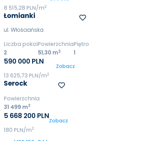
2
8 515,28 PLN/m
Łomianki
ul. Włościańska
Liczba pokoi
Powierzchnia
Piętro
2
2
51,30 m
1
590 000 PLN
Zobacz
2
13 625,73 PLN/m
Serock
Powierzchnia
2
31 499 m
5 668 200 PLN
Zobacz
2
180 PLN/m