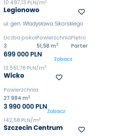
2
10 497,13 PLN/m
Legionowo
ul. gen. Władysława Sikorskiego
Liczba pokoi
Powierzchnia
Piętro
2
3
51,58 m
Parter
699 000 PLN
Zobacz
2
13 551,76 PLN/m
Wicko
Powierzchnia
2
27 984 m
3 990 000 PLN
Zobacz
2
142,58 PLN/m
Szczecin Centrum