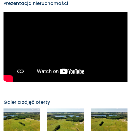
Prezentacja nieruchomości
Udział w działce wspólnej o powierzchni ponad 1 ha
,
gdzie powstanie
Leśne SPA
– teren rekreacyjny z
boiskiem, placem zabaw i strefą relaksu.
Dodatkowo mieszkańcy będą mogli korzystać
zarówno z gminnej plaży, jak i z planowanej dzikiej
plaży w południowo-zachodniej części kompleksu. Po
utworzeniu wspólnoty właściciele zyskają wpływ na
dalszy rozwój części wspólnych.
FORMA ZAKUPU
Galeria zdjęć oferty
Mniejsze działki oferowane są w formie udziałów, z
przypisaną strefą wyłącznego użytku, potwierdzoną
mapą geodezyjną. Możliwe jest wyjście ze