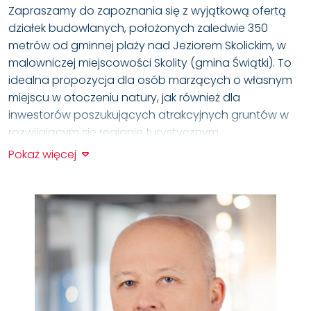
Zapraszamy do zapoznania się z wyjątkową ofertą
działek budowlanych, położonych zaledwie 350
metrów od gminnej plaży nad Jeziorem Skolickim, w
malowniczej miejscowości Skolity (gmina Świątki). To
idealna propozycja dla osób marzących o własnym
miejscu w otoczeniu natury, jak również dla
inwestorów poszukujących atrakcyjnych gruntów w
rozwijającym się regionie turystycznym.
Pokaż więcej
LOKALIZACJA
Skolity to spokojna warmińska wieś, położona około
20
km
na północny zachód od Olsztyna. Okolicę
cechują malownicze lasy, Jezioro Skolickie oraz rzeka
Pasłęka. Działki znajdują się w granicach Obszaru
Chronionego Krajobrazu, a jezioro objęte jest strefą