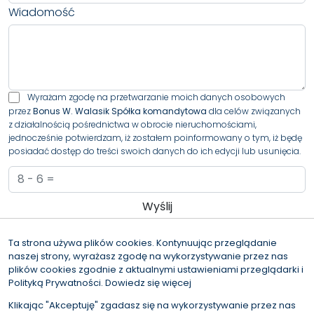
znaleźć działkę idealnie dopasowaną do Twoich
Wiadomość
potrzeb!
Wyrażam zgodę na przetwarzanie moich danych osobowych
przez
Bonus W. Walasik Spółka komandytowa
dla celów związanych
z działalnością pośrednictwa w obrocie nieruchomościami,
jednocześnie potwierdzam, iż zostałem poinformowany o tym, iż będę
posiadać dostęp do treści swoich danych do ich edycji lub usunięcia.
Administratorem danych osobowych jest Bonus W. Walasik Spółka
komandytowa z siedzibą przy al. Bohaterów Warszawy 34/35, 70-340
Ta strona używa plików cookies. Kontynuując przeglądanie
Szczecin (“Administrator”), z którym można się skontaktować przez
naszej strony, wyrażasz zgodę na wykorzystywanie przez nas
adres iod@bonusnieruchomosci.pl.…
czytaj więcej
plików cookies zgodnie z aktualnymi ustawieniami przeglądarki i
Polityką Prywatności.
Dowiedz się więcej
© 2026 Wszystkie prawa zastrzeżone | Program dla biur
nieruchomości - asaricrm.com
Klikając "Akceptuję" zgadasz się na wykorzystywanie przez nas
Zapytaj o kredyt