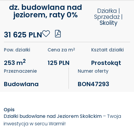
dz. budowlana nad
Działka |
jeziorem, raty 0%
Sprzedaż |
Skolity
31 625 PLN
2
Pow. działki
Cena za m
Kształt działki
2
253 m
125 PLN
Prostokąt
Przeznaczenie
Numer oferty
Budowlana
BON47293
Opis
Działki budowlane nad Jeziorem Skolickim
– Twoja
inwestycja w sercu Warmii!