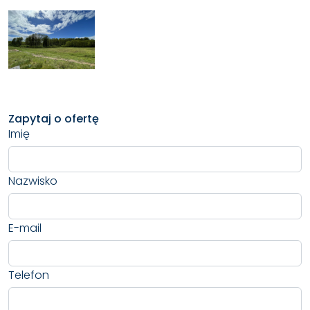
możliwość zabudowy gruntów rolnych. Posiadanie
działki z MPZP już teraz to gwarancja zachowania
prawa do budowy.
Zapytaj o ofertę
DZIEŃ OTWARTY
Imię
Serdecznie zapraszamy na Dzień Otwarty
w niedzielę,
15 czerwca, w godzinach 13:00–15:00.
To świetna
Nazwisko
okazja, aby osobiście zapoznać się z nieruchomością,
skonsultować się na miejscu i porozmawiać z
właścicielem
.
E-mail
Telefon
Zadzwoń i powiedz, czego szukasz – pomożemy Ci