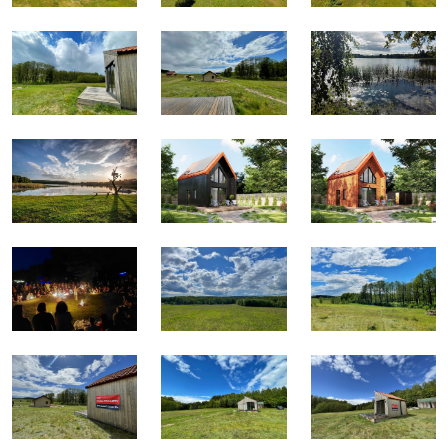
współwłasności po zabudowaniu działki głównej, jak
również sprzedaż udziału na wcześniejszym etapie.
Kupujący nie ponosi kosztów prowizji ani podatku
PCC. Istnieje również możliwość skorzystania z
notarialnego systemu
płatności ratalnej 0%
–
pierwsza wpłata wynosi 30%, a pozostała kwota może
być rozłożona na 11 lub 23 raty.
INWESTYCJA
Nabycie działki w Skolitach to nie tylko krok w stronę
życia blisko natury, ale też realna szansa na wzrost
wartości nieruchomości. Zmiany wynikające z nowej
ustawy o planowaniu przestrzennym, w tym
wprowadzenie Planu Ogólnego, znacząco ograniczą