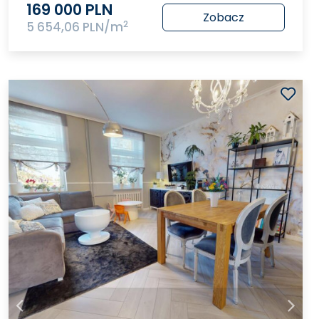
169 000 PLN
Zobacz
2
5 654,06 PLN/m