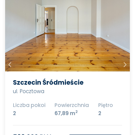
Szczecin Śródmieście
ul. Pocztowa
Liczba pokoi
Powierzchnia
Piętro
2
2
67,89 m
2