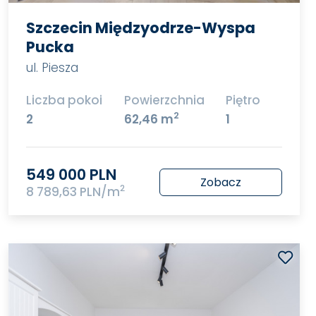
Szczecin Międzyodrze-Wyspa
Pucka
ul. Piesza
Liczba pokoi
Powierzchnia
Piętro
2
2
62,46 m
1
549 000 PLN
Zobacz
2
8 789,63 PLN/m