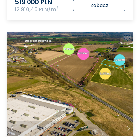
519 000 PLN
Zobacz
2
12 910,45 PLN/m