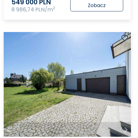
549 000 PLN
Zobacz
2
8 986,74 PLN/m