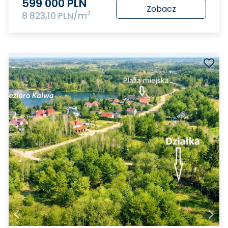
599 000 PLN
Zobacz
2
8 823,10 PLN/m