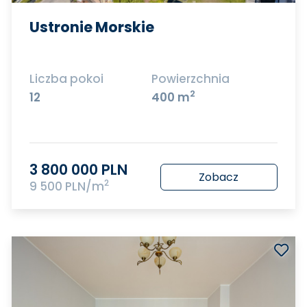
Ustronie Morskie
Liczba pokoi
Powierzchnia
2
12
400 m
3 800 000 PLN
Zobacz
2
9 500 PLN/m