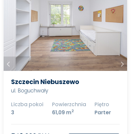
Szczecin Niebuszewo
ul. Boguchwały
Liczba pokoi
Powierzchnia
Piętro
2
3
61,09 m
Parter