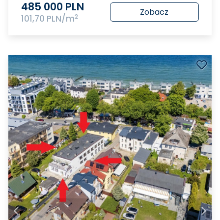
485 000 PLN
Zobacz
2
101,70 PLN/m