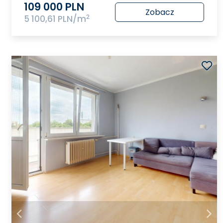
109 000 PLN
Zobacz
2
5 100,61 PLN/m