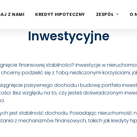
AJ Z NAMI
KREDYT HIPOTECZNY
ZESPÓŁ
O 
Inwestycyjne
ągnięcie finansowej stabilności? Inwestycje w nieruchom
chcemy podzielić się z Tobą niezliczonymi korzyściami, ja
siągnięcie pasywnego dochodu i budowę portfela inwest
tości. Bez względu na to, czy jesteś doświadczonym inw
i.
ych jest stabilność dochodu. Posiadając nieruchomość
tania z mechanizmów finansowych, takich jak kredyty hip