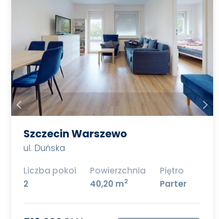
Szczecin Warszewo
ul. Duńska
Liczba pokoi
Powierzchnia
Piętro
2
2
40,20 m
Parter