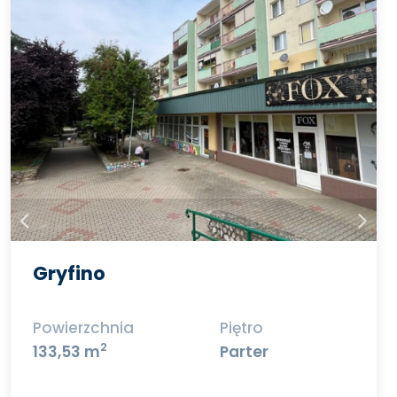
Gryfino
Powierzchnia
Piętro
2
133,53 m
Parter