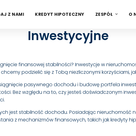
AJ Z NAMI
KREDYT HIPOTECZNY
ZESPÓŁ
O 
Inwestycyjne
ągnięcie finansowej stabilności? Inwestycje w nieruchom
chcemy podzielić się z Tobą niezliczonymi korzyściami, ja
siągnięcie pasywnego dochodu i budowę portfela inwest
tości. Bez względu na to, czy jesteś doświadczonym inw
i.
ych jest stabilność dochodu. Posiadając nieruchomość
tania z mechanizmów finansowych, takich jak kredyty hip