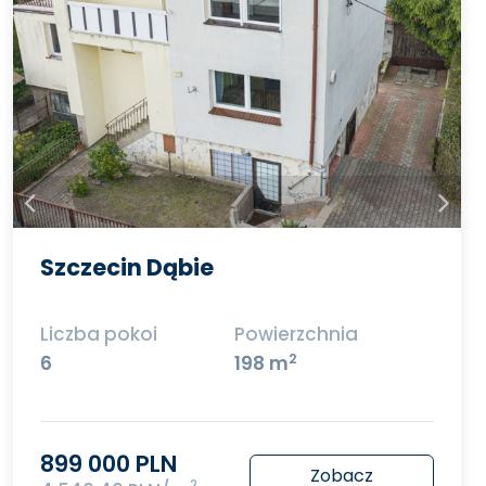
Szczecin Dąbie
Liczba pokoi
Powierzchnia
2
6
198 m
899 000 PLN
Zobacz
2