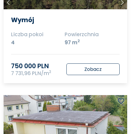
Wymój
Liczba pokoi
Powierzchnia
2
4
97 m
750 000 PLN
Zobacz
2
7 731,96 PLN/m