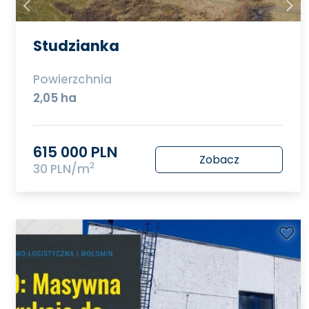
Studzianka
Powierzchnia
2,05 ha
615 000 PLN
Zobacz
2
30 PLN/m