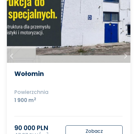
Wołomin
Powierzchnia
2
1 900 m
90 000 PLN
Zobacz
2