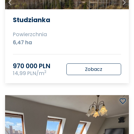
Studzianka
Powierzchnia
6,47 ha
970 000 PLN
Zobacz
2
14,99 PLN/m