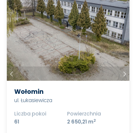
Wołomin
ul. Łukasiewicza
Liczba pokoi
Powierzchnia
2
61
2 650,21 m