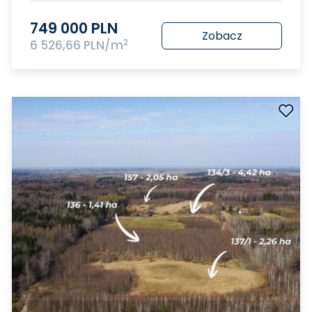
749 000 PLN
Zobacz
2
6 526,66 PLN/m