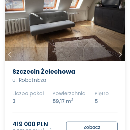
Szczecin Żelechowa
ul. Robotnicza
Liczba pokoi
Powierzchnia
Piętro
2
3
59,17 m
5
419 000 PLN
Zobacz
2