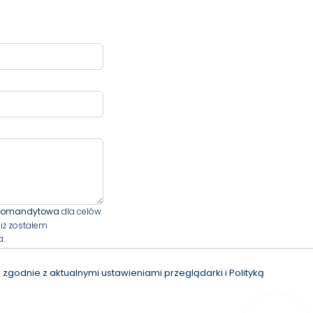
 komandytowa
dla celów
iż zostałem
a.
zgodnie z aktualnymi ustawieniami przeglądarki i Polityką
l. Bohaterów Warszawy
nieruchomosci.pl.…