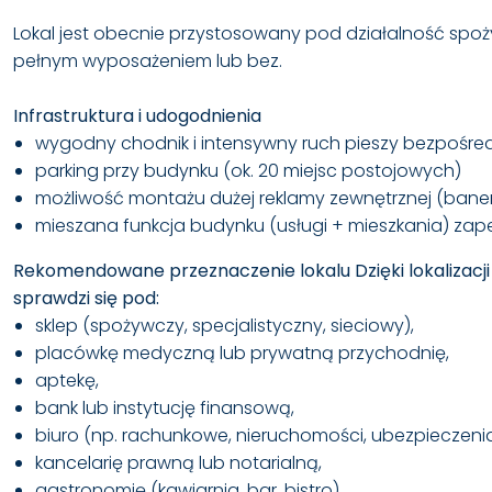
Lokal jest obecnie przystosowany pod działalność spoż
pełnym wyposażeniem lub bez.
Infrastruktura i udogodnienia
wygodny chodnik i intensywny ruch pieszy bezpośredn
parking przy budynku (ok. 20 miejsc postojowych)
możliwość montażu dużej reklamy zewnętrznej (baner
mieszana funkcja budynku (usługi + mieszkania) zape
Rekomendowane przeznaczenie lokalu Dzięki lokalizacji i
sprawdzi się pod:
sklep (spożywczy, specjalistyczny, sieciowy),
placówkę medyczną lub prywatną przychodnię,
aptekę,
bank lub instytucję finansową,
biuro (np. rachunkowe, nieruchomości, ubezpieczenia
kancelarię prawną lub notarialną,
gastronomię (kawiarnia, bar, bistro),