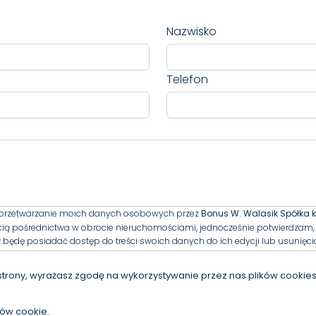
Nazwisko
Telefon
przetwarzanie moich danych osobowych przez
Bonus W. Walasik Spółka
cią pośrednictwa w obrocie nieruchomościami, jednocześnie potwierdzam, 
 będę posiadać dostęp do treści swoich danych do ich edycji lub usunięci
strony, wyrażasz zgodę na wykorzystywanie przez nas plików cookies 
 osobowych jest Bonus W. Walasik Spółka komandytowa z siedzibą przy a
(“Administrator”), z którym można się skontaktować przez adres iod@bonus
ków cookie.