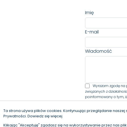
Imię
E-mail
Wiadomość
Wyrażam zgodę na 
związanych z działalnoś
poinformowany o tym, iż
Ta strona używa plików cookies. Kontynuując przeglądanie naszej 
Prywatności.
Dowiedz się więcej
Administratorem danych
34/35, 70-340 Szczecin 
Klikając "Akceptuję" zgadasz się na wykorzystywanie przez nas pli