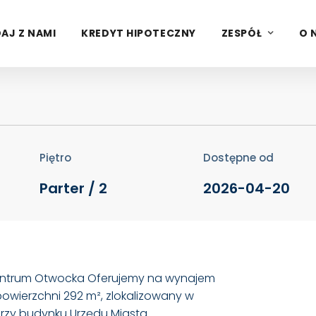
łównym ciągu pieszym –
AJ Z NAMI
KREDYT HIPOTECZNY
ZESPÓŁ
O 
Piętro
Dostępne od
Parter / 2
2026-04-20
centrum Otwocka Oferujemy na wynajem
owierzchni 292 m², zlokalizowany w
przy budynku Urzędu Miasta.