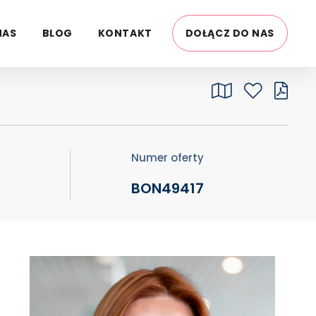
15 000 PLN
NAS
BLOG
KONTAKT
DOŁĄCZ DO NAS
Numer oferty
BON49417