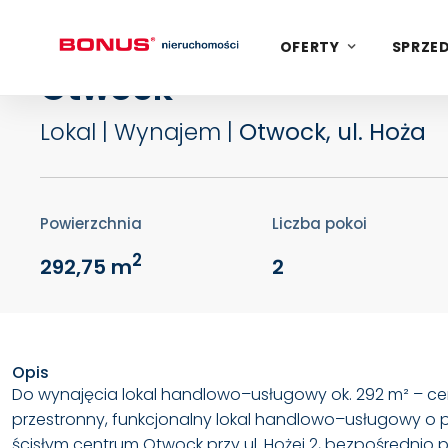
Lokal handlowy przy g
OFERTY
SPRZED
Otwock
Lokal | Wynajem |
Otwock, ul. Hoża
Powierzchnia
Liczba pokoi
2
292,75 m
2
Opis
Do wynajęcia lokal handlowo–usługowy ok. 292 m² – 
przestronny, funkcjonalny lokal handlowo–usługowy o p
ścisłym centrum Otwock przy ul. Hożej 2, bezpośrednio 