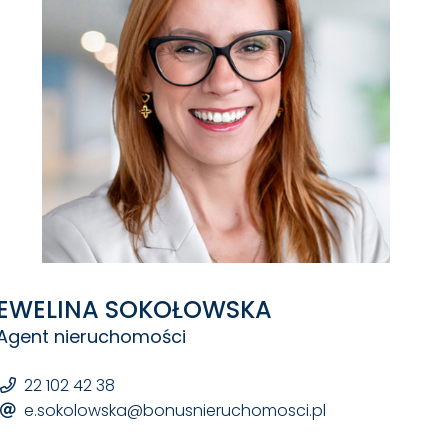
EWELINA SOKOŁOWSKA
Agent nieruchomości
22 102 42 38
e.sokolowska@bonusnieruchomosci.pl