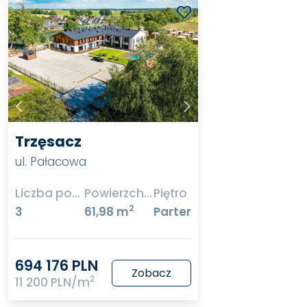
Trzęsacz
ul. Pałacowa
Liczba pokoi
Powierzchnia
Piętro
2
3
61,98 m
Parter
694 176 PLN
Zobacz
2
11 200 PLN/m