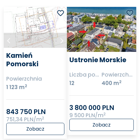
Kamień
Ustronie Morskie
Pomorski
Liczba pokoi
Powierzchnia
Powierzchnia
2
12
400 m
2
1 123 m
3 800 000 PLN
843 750 PLN
2
9 500 PLN/m
2
751,34 PLN/m
Zobacz
Zobacz