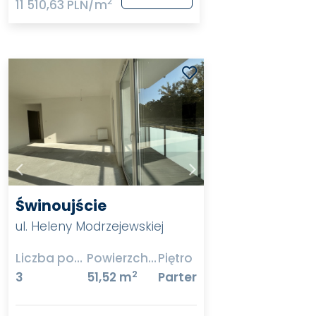
2
11 510,63 PLN/m
Świnoujście
ul. Heleny Modrzejewskiej
Liczba pokoi
Powierzchnia
Piętro
2
3
51,52 m
Parter