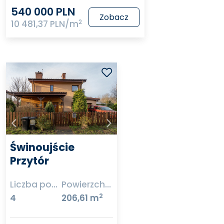
540 000 PLN
Zobacz
2
10 481,37 PLN/m
Świnoujście
Przytór
Liczba pokoi
Powierzchnia
2
4
206,61 m