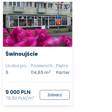
Świnoujście
Liczba pokoi
Powierzchnia
Piętro
2
5
114,65 m
Parter
9 000 PLN
Zobacz
2
78,50 PLN/m