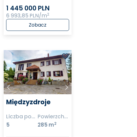
1 445 000 PLN
2
6 993,85 PLN/m
Zobacz
Międzyzdroje
Liczba pokoi
Powierzchnia
2
5
285 m