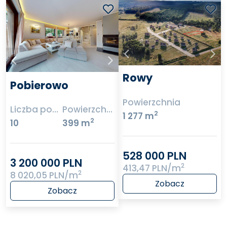
Rowy
Pobierowo
Powierzchnia
Liczba pokoi
Powierzchnia
2
1 277 m
2
10
399 m
528 000 PLN
3 200 000 PLN
2
413,47 PLN/m
2
8 020,05 PLN/m
Zobacz
Zobacz