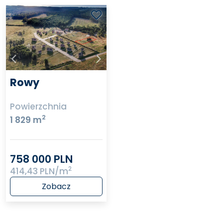
Rowy
Powierzchnia
2
1 829 m
758 000 PLN
2
414,43 PLN/m
Zobacz