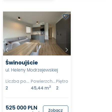
Świnoujście
ul. Heleny Modrzejewskiej
Liczba pokoi
Powierzchnia
Piętro
2
2
45,44 m
2
525 000 PLN
Zobacz