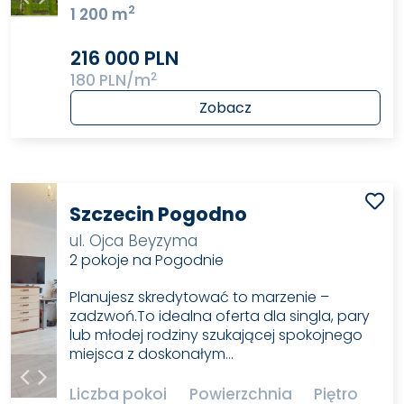
2
1 200 m
216 000 PLN
2
180 PLN/m
Zobacz
Szczecin Pogodno
ul. Ojca Beyzyma
2 pokoje na Pogodnie
Planujesz skredytować to marzenie –
zadzwoń.To idealna oferta dla singla, pary
lub młodej rodziny szukającej spokojnego
miejsca z doskonałym…
Liczba pokoi
Powierzchnia
Piętro