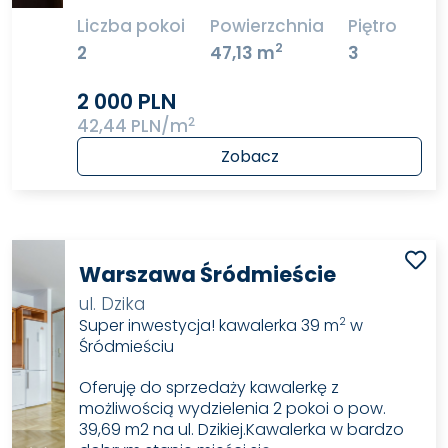
Liczba pokoi
Powierzchnia
Piętro
2
2
47,13 m
3
2 000 PLN
2
42,44 PLN/m
Zobacz
Warszawa Śródmieście
ul. Dzika
Super inwestycja! kawalerka 39 m
w
2
Śródmieściu
Oferuję do sprzedaży kawalerkę z
możliwością wydzielenia 2 pokoi o pow.
39,69 m2 na ul. Dzikiej.Kawalerka w bardzo