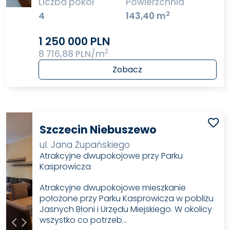
Liczba pokoi
Powierzchnia
2
4
143,40 m
1 250 000 PLN
2
8 716,88 PLN/m
Zobacz
Szczecin Niebuszewo
ul. Jana Żupańskiego
Atrakcyjne dwupokojowe przy Parku
Kasprowicza
Atrakcyjne dwupokojowe mieszkanie
położone przy Parku Kasprowicza w pobliżu
Jasnych Błoni i Urzędu Miejskiego. W okolicy
wszystko co potrzeb…