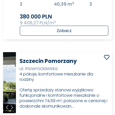
2
2
40,39 m
3
380 000 PLN
2
9 408,27 PLN/m
Zobacz
Szczecin Pomorzany
ul. Inowrocławska
4 pokoje, komfortowe mieszkanie dla
rodziny
Ofertę sprzedaży stanowi wyjątkowo
funkcjonalne i komfortowe mieszkanie o
powierzchni 74,59 m², położone w cenionej i
doskonale skomunikowan…