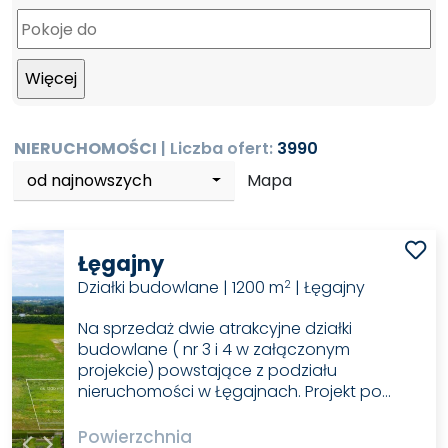
NIERUCHOMOŚCI
| Liczba ofert:
3990
od najnowszych
Mapa
Łęgajny
Działki budowlane | 1200 m
| Łęgajny
2
Na sprzedaż dwie atrakcyjne działki
budowlane ( nr 3 i 4 w załączonym
projekcie) powstające z podziału
nieruchomości w Łęgajnach. Projekt po…
Powierzchnia