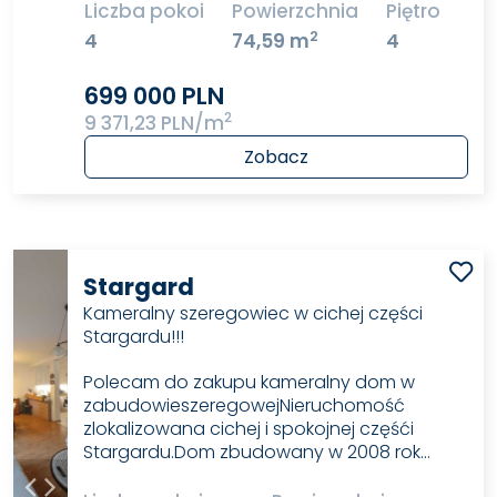
Liczba pokoi
Powierzchnia
Piętro
2
4
74,59 m
4
699 000 PLN
2
9 371,23 PLN/m
Zobacz
Stargard
Kameralny szeregowiec w cichej części
Stargardu!!!
Polecam do zakupu kameralny dom w
zabudowieszeregowejNieruchomość
zlokalizowana cichej i spokojnej częśći
Stargardu.Dom zbudowany w 2008 rok…