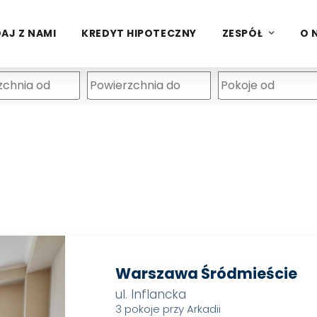
AJ Z NAMI
KREDYT HIPOTECZNY
ZESPÓŁ
O 
Warszawa Śródmieście
ul. Inflancka
3 pokoje przy Arkadii