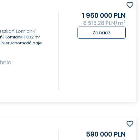
1 950 000 PLN
2
8 515,28 PLN/m
eszkań Łomianki
Zobacz
 | Łomianki | 832 m²
e. Nieruchomość daje
hnia
590 000 PLN