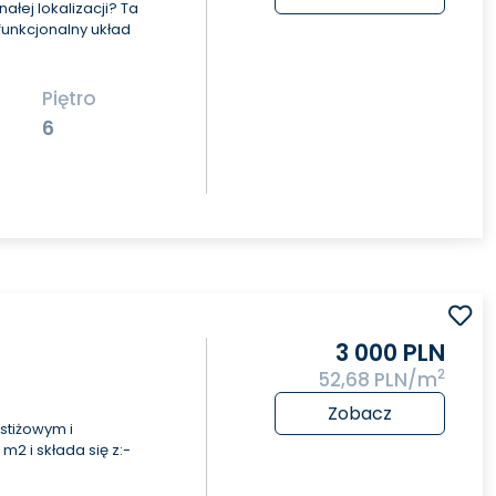
łej lokalizacji? Ta
funkcjonalny układ
Piętro
6
3 000 PLN
2
52,68 PLN/m
Zobacz
stiżowym i
2 i składa się z:-