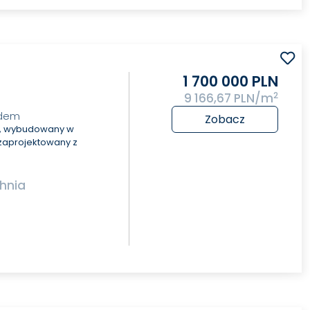
1 700 000 PLN
2
9 166,67 PLN/m
adem
Zobacz
y, wybudowany w
 zaprojektowany z
hnia