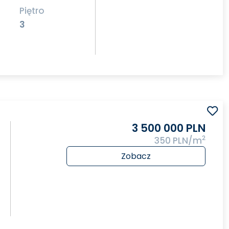
Piętro
3
3 500 000 PLN
2
350 PLN/m
Zobacz