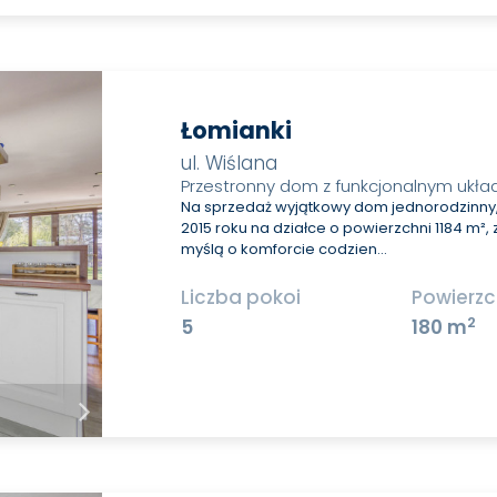
Łomianki
ul. Wiślana
Przestronny dom z funkcjonalnym ukł
Na sprzedaż wyjątkowy dom jednorodzinn
2015 roku na działce o powierzchni 1184 m²,
myślą o komforcie codzien…
Liczba pokoi
Powierzc
2
5
180 m