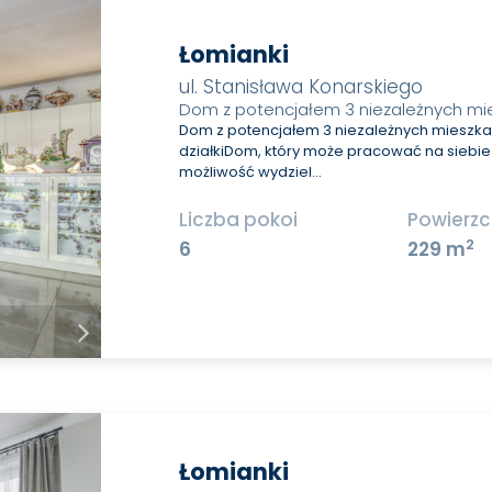
Łomianki
ul. Stanisława Konarskiego
Dom z potencjałem 3 niezależnych mi
Dom z potencjałem 3 niezależnych mieszkań
działkiDom, który może pracować na siebi
możliwość wydziel…
Liczba pokoi
Powierzc
2
6
229 m
Łomianki