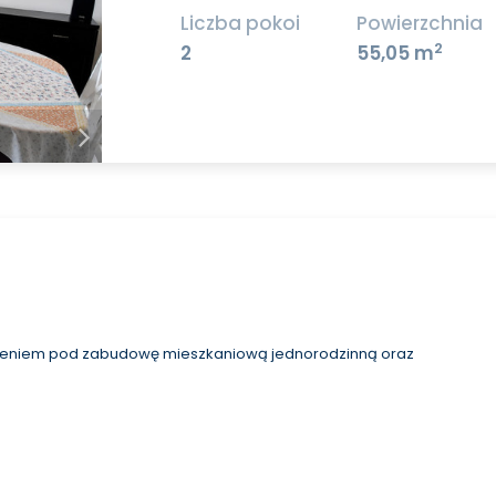
Liczba pokoi
Powierzchnia
2
2
55,05 m
czeniem pod zabudowę mieszkaniową jednorodzinną oraz