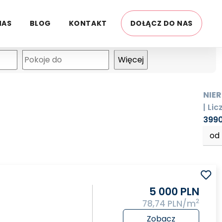
NAS
BLOG
KONTAKT
DOŁĄCZ DO NAS
mapa
NIE
| Lic
399
od
5 000 PLN
2
78,74 PLN/m
Zobacz