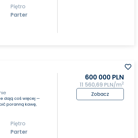
Piętro
Parter
600 000 PLN
2
11 560,69 PLN/m
nie
Zobacz
re dają coś więcej —
ypić poranną kawę,
Piętro
Parter