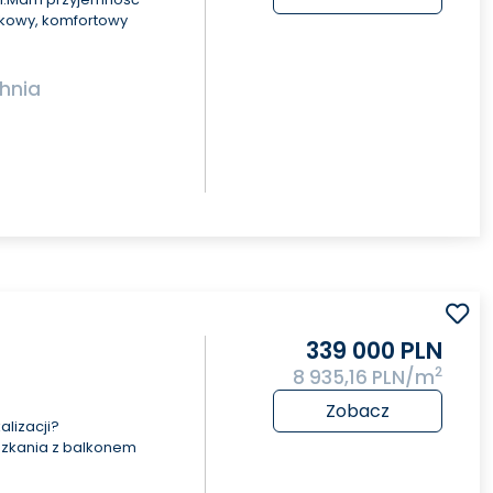
kowy, komfortowy
hnia
339 000 PLN
2
8 935,16 PLN/m
e
Zobacz
alizacji?
zkania z balkonem