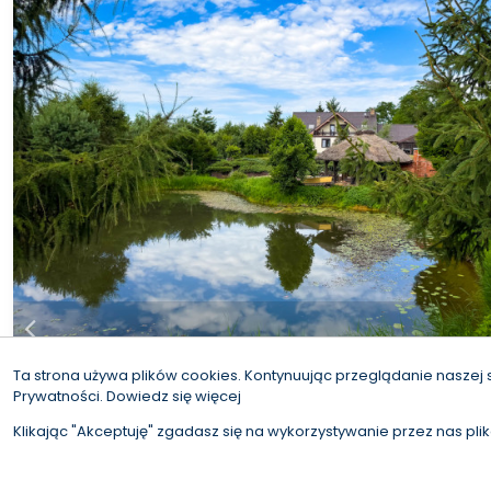
1
2
3
4
5
6
...
665
Ta strona używa plików cookies. Kontynuując przeglądanie naszej 
Prywatności.
Dowiedz się więcej
Klikając "Akceptuję" zgadasz się na wykorzystywanie przez nas pli
© 2026 W