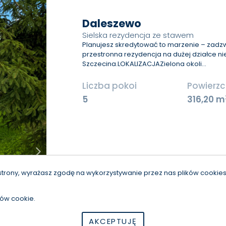
Daleszewo
Sielska rezydencja ze stawem
Planujesz skredytować to marzenie – zad
przestronna rezydencja na dużej działce n
Szczecina.LOKALIZACJAZielona okoli…
Liczba pokoi
Powierzc
5
316,20 m
strony, wyrażasz zgodę na wykorzystywanie przez nas plików cookies 
ków cookie.
szystkie prawa zastrzeżone | Program dla biur nieruchomości - asa
AKCEPTUJĘ