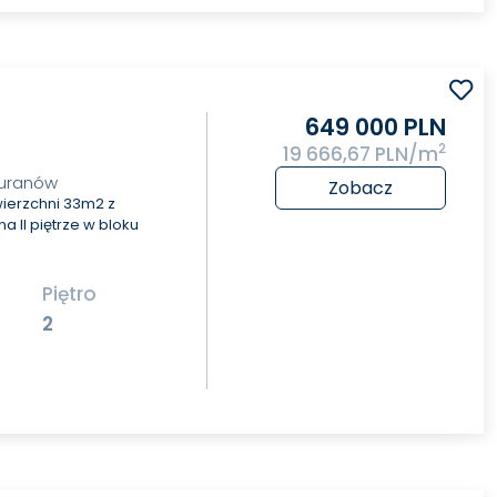
649 000 PLN
2
19 666,67 PLN/m
Muranów
Zobacz
ierzchni 33m2 z
 II piętrze w bloku
Piętro
2