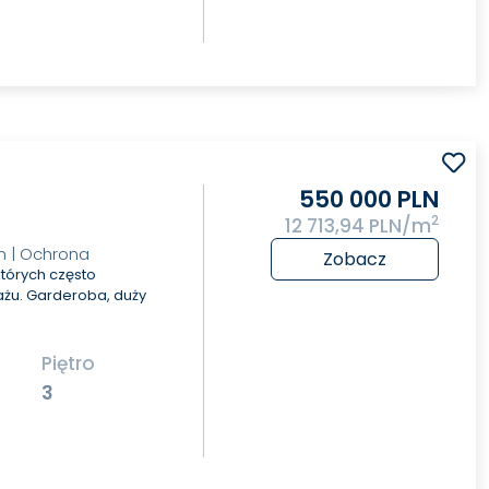
550 000 PLN
2
12 713,94 PLN/m
n | Ochrona
Zobacz
których często
żu. Garderoba, duży
Piętro
3