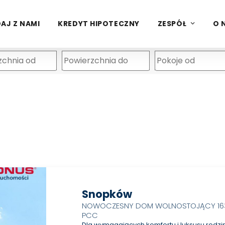
AJ Z NAMI
KREDYT HIPOTECZNY
ZESPÓŁ
O 
Snopków
NOWOCZESNY DOM WOLNOSTOJĄCY 163
PCC
Dla wymagających komfortu i luksusu rodz