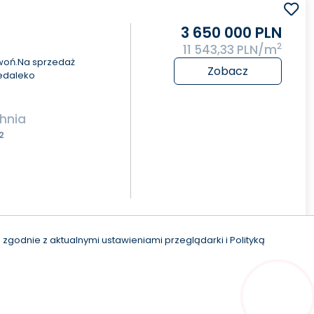
3 650 000 PLN
2
11 543,33 PLN/m
zwoń.Na sprzedaż
Zobacz
iedaleko
hnia
2
zgodnie z aktualnymi ustawieniami przeglądarki i Polityką
ricrm.com