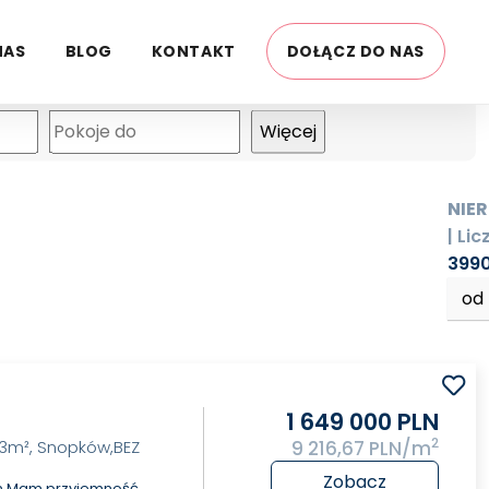
NAS
BLOG
KONTAKT
DOŁĄCZ DO NAS
mapa
NIE
| Lic
399
od
1 649 000 PLN
2
m², Snopków,BEZ
9 216,67 PLN/m
Zobacz
in.Mam przyjemność