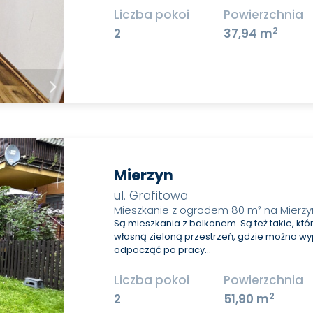
Liczba pokoi
Powierzchnia
2
2
37,94 m
Mierzyn
ul. Grafitowa
Mieszkanie z ogrodem 80 m² na Mierzy
Są mieszkania z balkonem. Są też takie, któ
własną zieloną przestrzeń, gdzie można w
odpocząć po pracy…
Liczba pokoi
Powierzchnia
2
2
51,90 m