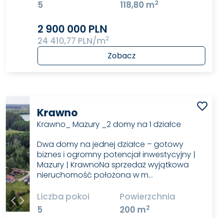
2
5
118,80 m
2 900 000 PLN
2
24 410,77 PLN/m
Zobacz
Krawno
Krawno_ Mazury _2 domy na 1 działce
Dwa domy na jednej działce – gotowy
biznes i ogromny potencjał inwestycyjny |
Mazury | KrawnoNa sprzedaż wyjątkowa
nieruchomość położona w m…
Liczba pokoi
Powierzchnia
2
5
200 m