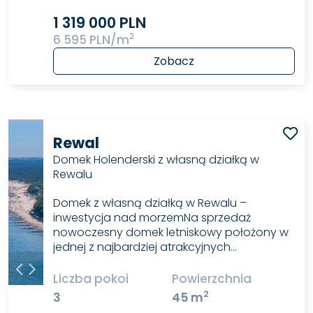
1 319 000 PLN
2
6 595 PLN/m
Zobacz
Rewal
Domek Holenderski z własną działką w
Rewalu
Domek z własną działką w Rewalu –
inwestycja nad morzemNa sprzedaż
nowoczesny domek letniskowy położony w
jednej z najbardziej atrakcyjnych…
Liczba pokoi
Powierzchnia
2
3
45 m