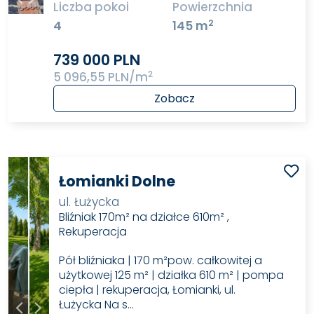
Liczba pokoi
Powierzchnia
2
4
145 m
739 000 PLN
2
5 096,55 PLN/m
Zobacz
Łomianki Dolne
ul. Łużycka
Bliźniak 170m² na działce 610m² ,
Rekuperacja
Pół bliźniaka | 170 m²pow. całkowitej a
użytkowej 125 m² | działka 610 m² | pompa
ciepła | rekuperacja, Łomianki, ul.
Łużycka Na s…