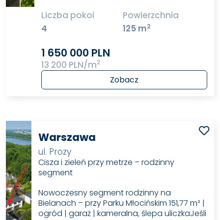
Liczba pokoi
Powierzchnia
2
4
125 m
1 650 000 PLN
2
13 200 PLN/m
Zobacz
Warszawa
ul. Prozy
Cisza i zieleń przy metrze – rodzinny
segment
Nowoczesny segment rodzinny na
Bielanach – przy Parku Młocińskim 151,77 m² |
ogród | garaż | kameralna, ślepa uliczkaJeśli