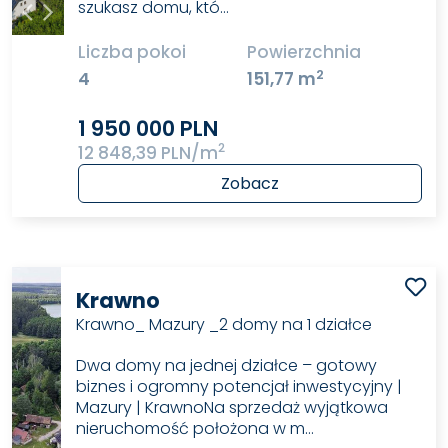
szukasz domu, któ…
Liczba pokoi
Powierzchnia
2
4
151,77 m
1 950 000 PLN
2
12 848,39 PLN/m
Zobacz
Krawno
Krawno_ Mazury _2 domy na 1 działce
Dwa domy na jednej działce – gotowy
biznes i ogromny potencjał inwestycyjny |
Mazury | KrawnoNa sprzedaż wyjątkowa
nieruchomość położona w m…