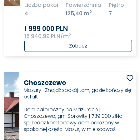
Liczba pokoi
Powierzchnia
Piętro
2
4
125,40 m
7
1 999 000 PLN
2
15 940,99 PLN/m
Zobacz
Choszczewo
Mazury -Znajdź spokój tam, gdzie kończy się
asfalt
Dom całoroczny na Mazurach |
Choszczewo, gm. Sorkwity | 739 000 złNa
sprzedaż komfortowy dom położony w
spokojnej części Mazur, w miejscowoś…