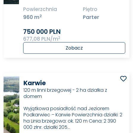
Powierzchnia
Piętro
2
960 m
Parter
750 000 PLN
2
677,08 PLN/m
Zobacz
Karwie
120 m linni brzegowej - 2 ha działka z
domem
Wyjątkowa posiadłość nad Jeziorem
Podkarwiec – Karwie Powierzchnia działki: 2
ha Linia brzegowa: ok. 120 m Cena: 2 390
000 złnr. działki 205…