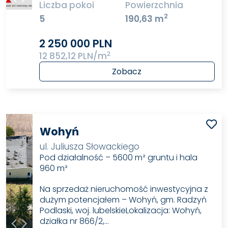
Liczba pokoi
Powierzchnia
2
5
190,63 m
2 250 000 PLN
2
12 852,12 PLN/m
Zobacz
Wohyń
ul. Juliusza Słowackiego
Pod działalność – 5600 m² gruntu i hala
960 m²
Na sprzedaż nieruchomość inwestycyjna z
dużym potencjałem – Wohyń, gm. Radzyń
Podlaski, woj. lubelskieLokalizacja: Wohyń,
działka nr 866/2,…