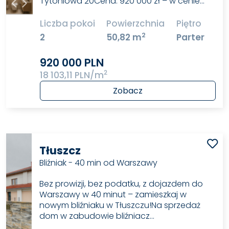
Tytoniowa 20Cena: 920 000 zł – w cenie…
Liczba pokoi
Powierzchnia
Piętro
2
2
50,82 m
Parter
920 000 PLN
2
18 103,11 PLN/m
Zobacz
Tłuszcz
Bliźniak - 40 min od Warszawy
Bez prowizji, bez podatku, z dojazdem do
Warszawy w 40 minut – zamieszkaj w
nowym bliźniaku w Tłuszczu!Na sprzedaż
dom w zabudowie bliźniacz…