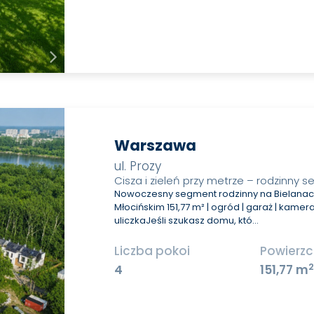
Warszawa
ul. Prozy
Cisza i zieleń przy metrze – rodzinny 
Nowoczesny segment rodzinny na Bielanach
Młocińskim 151,77 m² | ogród | garaż | kamer
uliczkaJeśli szukasz domu, któ…
Liczba pokoi
Powierzc
4
151,77 m