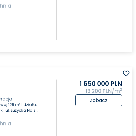
hnia
1 650 000 PLN
2
13 200 PLN/m
eracja
Zobacz
owej 125 m² | działka
i, ul. Łużycka Na s…
hnia