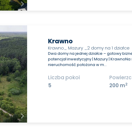
Krawno
Krawno_ Mazury _2 domy na 1 działce
Dwa domy na jednej działce – gotowy bizn
potencjał inwestycyjny | Mazury | KrawnoN
nieruchomość położona w m…
Liczba pokoi
Powierzc
2
5
200 m