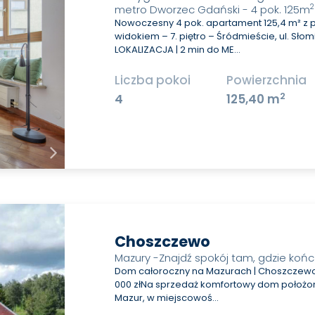
2
metro Dworzec Gdański - 4 pok. 125m
Nowoczesny 4 pok. apartament 125,4 m² z
widokiem – 7. piętro – Śródmieście, ul. Słom
LOKALIZACJA | 2 min do ME…
Liczba pokoi
Powierzchnia
2
4
125,40 m
Choszczewo
Mazury -Znajdź spokój tam, gdzie kończ
Dom całoroczny na Mazurach | Choszczewo, 
000 złNa sprzedaż komfortowy dom położon
Mazur, w miejscowoś…