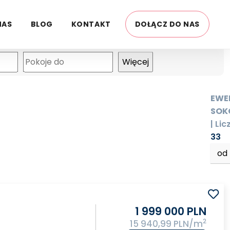
NAS
BLOG
KONTAKT
DOŁĄCZ DO NAS
mapa
EWE
SOK
| Lic
33
od
1 999 000 PLN
2
15 940,99 PLN/m