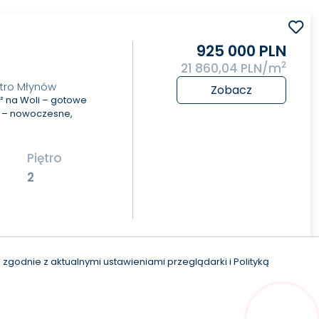
925 000 PLN
2
21 860,04 PLN/m
tro Młynów
Zobacz
 na Woli – gotowe
i – nowoczesne,
Piętro
2
zgodnie z aktualnymi ustawieniami przeglądarki i Polityką