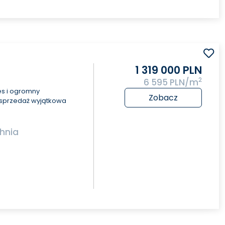
1 319 000 PLN
2
6 595 PLN/m
es i ogromny
Zobacz
a sprzedaż wyjątkowa
hnia