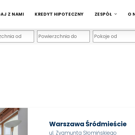
AJ Z NAMI
KREDYT HIPOTECZNY
ZESPÓŁ
O 
Warszawa Śródmieście
ul. Zygmunta Słomińskiego