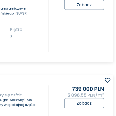
Zobacz
 panoramicznym
ińskiego | SUPER
Piętro
7
739 000 PLN
2
y się asfalt
5 096,55 PLN/m
gm. Sorkwity | 739
Zobacz
y w spokojnej części