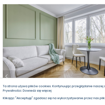
1
2
3
4
5
...
6
Ta strona używa plików cookies. Kontynuując przeglądanie naszej 
Prywatności.
Dowiedz się więcej
Klikając "Akceptuję" zgadasz się na wykorzystywanie przez nas pli