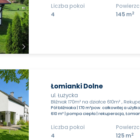
Liczba pokoi
Powierzc
2
4
145 m
Łomianki Dolne
ul. Łużycka
Bliźniak 170m² na działce 610m² , Rekup
Pół bliźniaka | 170 m²pow. całkowitej a użytk
610 m² | pompa ciepła | rekuperacja, Łomiank
Liczba pokoi
Powierzc
2
4
125 m