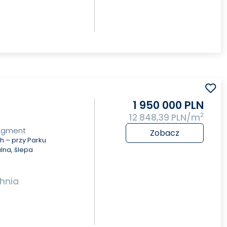
1 950 000 PLN
2
12 848,39 PLN/m
segment
Zobacz
 – przy Parku
alna, ślepa
hnia
2