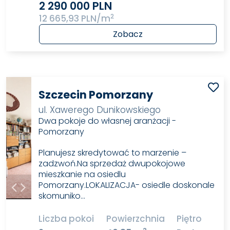
2 290 000 PLN
2
12 665,93 PLN/m
Zobacz
Szczecin Pomorzany
ul. Xawerego Dunikowskiego
Dwa pokoje do własnej aranżacji -
Pomorzany
Planujesz skredytować to marzenie –
zadzwoń.Na sprzedaż dwupokojowe
mieszkanie na osiedlu
Pomorzany.LOKALIZACJA- osiedle doskonale
skomuniko…
Liczba pokoi
Powierzchnia
Piętro