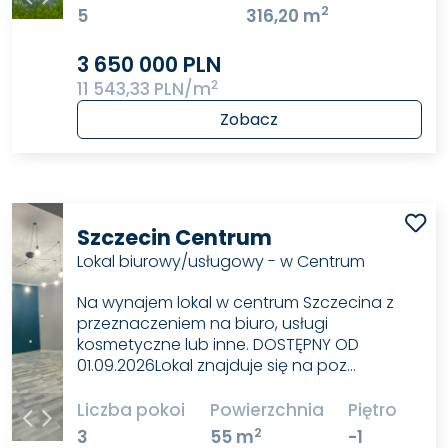
2
5
316,20 m
3 650 000 PLN
2
11 543,33 PLN/m
Zobacz
Szczecin Centrum
Lokal biurowy/usługowy - w Centrum
Na wynajem lokal w centrum Szczecina z
przeznaczeniem na biuro, usługi
kosmetyczne lub inne. DOSTĘPNY OD
01.09.2026Lokal znajduje się na poz…
Liczba pokoi
Powierzchnia
Piętro
2
3
55 m
-1