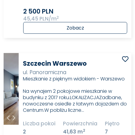
2 500 PLN
2
45,45 PLN/m
Zobacz
Szczecin Warszewo
ul. Panoramiczna
Mieszkanie z pięknym widokiem - Warszewo
Na wynajem 2 pokojowe mieszkanie w
budynku z 2017 roku.LOKALIZACJAZadbane,
nowoczesne osiedle z łatwym dojazdem do
Centrum.W pobliżu liczne…
Liczba pokoi
Powierzchnia
Piętro
2
2
41,63 m
7