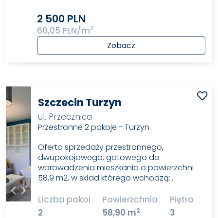
2 500 PLN
2
60,05 PLN/m
Zobacz
Szczecin Turzyn
ul. Przecznica
Przestronne 2 pokoje - Turzyn
Oferta sprzedaży przestronnego,
dwupokojowego, gotowego do
wprowadzenia mieszkania o powierzchni
58,9 m2, w skład którego wchodzą:…
Liczba pokoi
Powierzchnia
Piętro
2
2
58,90 m
3