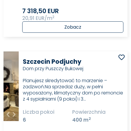
7 318,50 EUR
2
20,91 EUR/m
Zobacz
Szczecin Podjuchy
Dom przy Puszczy Bukowej
Planujesz skredytować to marzenie –
zadzwoń.Na sprzedaż duży, w pełni
wyposażony, klimatyczny dom po remoncie
z 4 sypialniami (9 pokoi) i 3…
Liczba pokoi
Powierzchnia
2
6
400 m