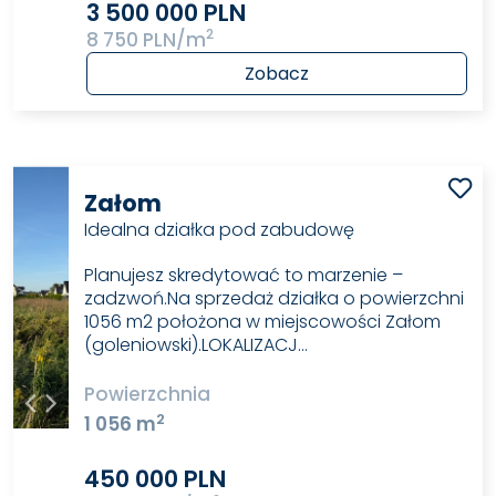
3 500 000 PLN
2
8 750 PLN/m
Zobacz
Załom
Idealna działka pod zabudowę
Planujesz skredytować to marzenie –
zadzwoń.Na sprzedaż działka o powierzchni
1056 m2 położona w miejscowości Załom
(goleniowski).LOKALIZACJ…
Powierzchnia
2
1 056 m
450 000 PLN