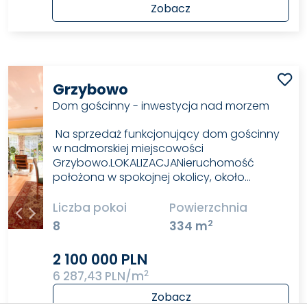
Zobacz
Grzybowo
Dom gościnny - inwestycja nad morzem
Na sprzedaż funkcjonujący dom gościnny
w nadmorskiej miejscowości
Grzybowo.LOKALIZACJANieruchomość
położona w spokojnej okolicy, około…
Liczba pokoi
Powierzchnia
2
8
334 m
2 100 000 PLN
2
6 287,43 PLN/m
Zobacz