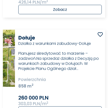
2
426,14 PLN/m
Zobacz
Dołuje
Działka z warunkami zabudowy-Dołuje
Planujesz skredytować to marzenie –
zadzwoń.Na sprzedaż działka z Decyzją po
warunkach zabudowy w Dołujach. W
Projekcie Planu Ogólnego dział…
Powierzchnia
2
858 m
260 000 PLN
2
303,03 PLN/m