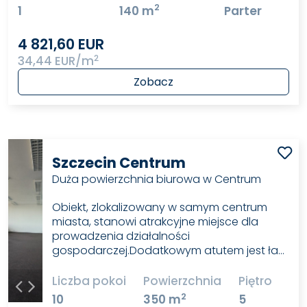
2
1
140 m
Parter
4 821,60 EUR
2
34,44 EUR/m
Zobacz
Szczecin Centrum
Duża powierzchnia biurowa w Centrum
Obiekt, zlokalizowany w samym centrum
miasta, stanowi atrakcyjne miejsce dla
prowadzenia działalności
gospodarczej.Dodatkowym atutem jest ła…
Liczba pokoi
Powierzchnia
Piętro
2
10
350 m
5