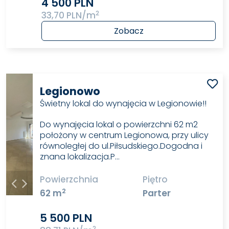
4 500 PLN
2
33,70 PLN/m
Zobacz
Legionowo
Świetny lokal do wynajęcia w Legionowie!!
Do wynajęcia lokal o powierzchni 62 m2
położony w centrum Legionowa, przy ulicy
równoległej do ul.Piłsudskiego.Dogodna i
znana lokalizacja.P…
Powierzchnia
Piętro
2
62 m
Parter
5 500 PLN
2