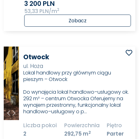
3 200 PLN
2
53,33 PLN/m
Zobacz
Otwock
ul. Hoża
Lokal handlowy przy głównym ciągu
pieszym – Otwock
Do wynajęcia lokal handlowo–usługowy ok.
292 m² – centrum Otwocka Oferujemy na
wynajem przestronny, funkcjonalny lokal
handlowo–usługowy o p…
Liczba pokoi
Powierzchnia
Piętro
2
2
292,75 m
Parter