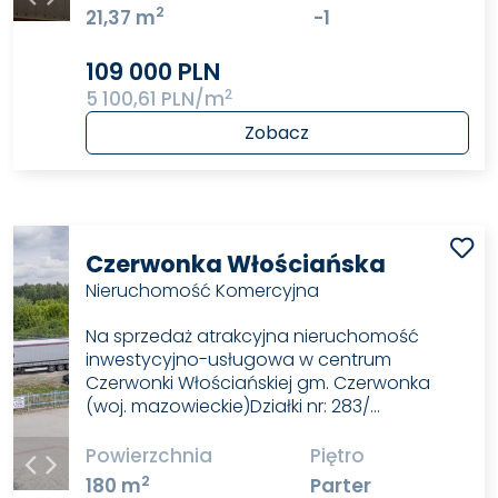
2
21,37 m
-1
109 000 PLN
2
5 100,61 PLN/m
Zobacz
Czerwonka Włościańska
Nieruchomość Komercyjna
Na sprzedaż atrakcyjna nieruchomość
inwestycyjno-usługowa w centrum
Czerwonki Włościańskiej gm. Czerwonka
(woj. mazowieckie)Działki nr: 283/…
Powierzchnia
Piętro
2
180 m
Parter