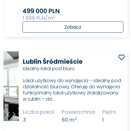
499 000 PLN
2
1 996 PLN/m
Zobacz
Lublin Śródmieście
Idealny lokal pod biuro.
Lokal użytkowy do wynajęcia – idealny pod
działalność biurową. Oferuję do wynajęcia
funkcjonalny lokal użytkowy zlokalizowany
w Lublin – dzi…
Liczba pokoi
Powierzchnia
Piętro
2
3
60 m
1