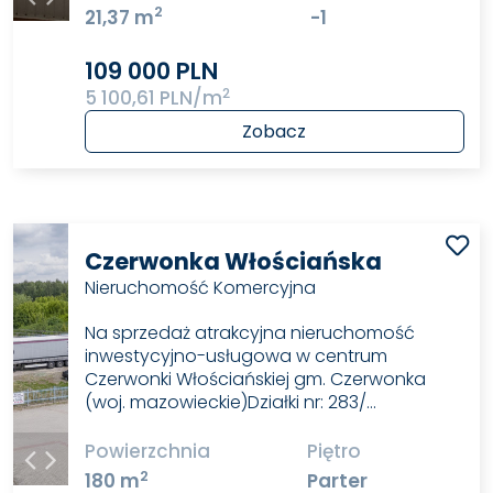
2
21,37 m
-1
109 000 PLN
2
5 100,61 PLN/m
Zobacz
Czerwonka Włościańska
Nieruchomość Komercyjna
Na sprzedaż atrakcyjna nieruchomość
inwestycyjno-usługowa w centrum
Czerwonki Włościańskiej gm. Czerwonka
(woj. mazowieckie)Działki nr: 283/…
Powierzchnia
Piętro
2
180 m
Parter