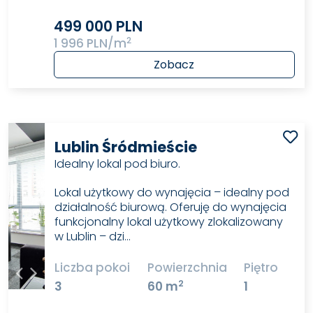
499 000 PLN
2
1 996 PLN/m
Zobacz
Lublin Śródmieście
Idealny lokal pod biuro.
Lokal użytkowy do wynajęcia – idealny pod
działalność biurową. Oferuję do wynajęcia
funkcjonalny lokal użytkowy zlokalizowany
w Lublin – dzi…
Liczba pokoi
Powierzchnia
Piętro
2
3
60 m
1