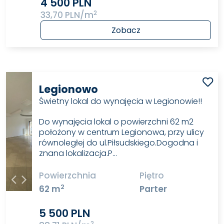
4 500 PLN
2
33,70 PLN/m
Zobacz
Legionowo
Świetny lokal do wynajęcia w Legionowie!!
Do wynajęcia lokal o powierzchni 62 m2
położony w centrum Legionowa, przy ulicy
równoległej do ul.Piłsudskiego.Dogodna i
znana lokalizacja.P…
Powierzchnia
Piętro
2
62 m
Parter
5 500 PLN
2