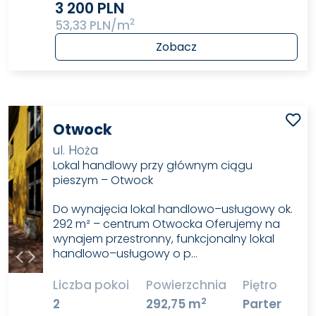
3 200 PLN
2
53,33 PLN/m
Zobacz
Otwock
ul. Hoża
Lokal handlowy przy głównym ciągu
pieszym – Otwock
Do wynajęcia lokal handlowo–usługowy ok.
292 m² – centrum Otwocka Oferujemy na
wynajem przestronny, funkcjonalny lokal
handlowo–usługowy o p…
Liczba pokoi
Powierzchnia
Piętro
2
2
292,75 m
Parter