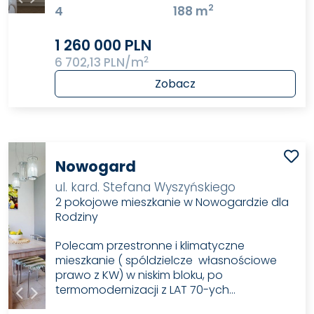
2
4
188 m
1 260 000 PLN
2
6 702,13 PLN/m
Zobacz
Nowogard
ul. kard. Stefana Wyszyńskiego
2 pokojowe mieszkanie w Nowogardzie dla
Rodziny
Polecam przestronne i klimatyczne
mieszkanie ( spóldzielcze własnościowe
prawo z KW) w niskim bloku, po
termomodernizacji z LAT 70-ych…