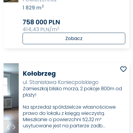
2
1 829 m
758 000 PLN
2
414,43 PLN/m
Zobacz
Kołobrzeg
ul. Stanisława Koniecpolskiego
Zamieszkaj blisko morza, 2 pokoje 800m od
plaży!
Na sprzedaż spółdzielcze własnościowe
prawo do lokalu z księgą wieczystą.
Mieszkanie o powierzchni 52,32 m²
usytuowane jest na parterze zadb…