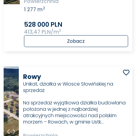
Powierzchnia
2
1 277 m
528 000 PLN
2
413,47 PLN/m
Zobacz
Rowy
Unikat, działka w Wiosce Słowińskiej na
sprzedaż
Na sprzedaż wyjątkowa działka budowlana
położona w jednej z najbardziej
atrakcyjnych miejscowości nad polskim
morzem – Rowach, w gminie Ustk…
Powierzchnia