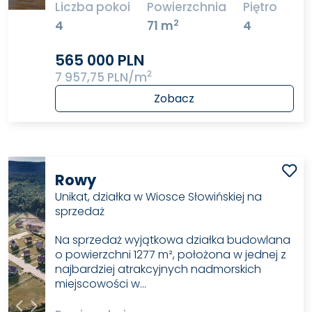
Liczba pokoi
Powierzchnia
Piętro
2
4
71 m
4
565 000 PLN
2
7 957,75 PLN/m
Zobacz
Rowy
Unikat, działka w Wiosce Słowińskiej na
sprzedaż
Na sprzedaż wyjątkowa działka budowlana
o powierzchni 1277 m², położona w jednej z
najbardziej atrakcyjnych nadmorskich
miejscowości w…