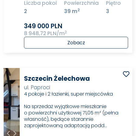
Liczba pokoi
Powierzchnia
Piętro
2
2
39 m
3
349 000 PLN
2
8 948,72 PLN/m
Zobacz
Szczecin Żelechowa
ul. Paproci
4 pokoje i 2 łazienki, super miejscówka
Na sprzedaż wyjątkowe mieszkanie
o powierzchni użytkowej 71,05 m² (pełna
własność), będące starannie
zaprojektowaną adaptacją podd…