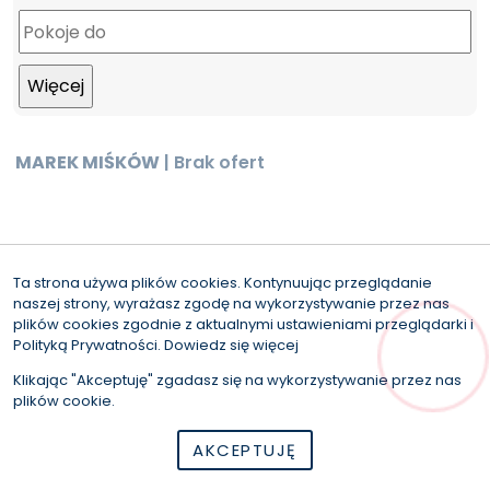
MAREK MIŚKÓW
| Brak ofert
Ta strona używa plików cookies. Kontynuując przeglądanie
naszej strony, wyrażasz zgodę na wykorzystywanie przez nas
© 2026 Wszystkie prawa zastrzeżone | Program dla biur
plików cookies zgodnie z aktualnymi ustawieniami przeglądarki i
nieruchomości - asaricrm.com
Polityką Prywatności.
Dowiedz się więcej
});
Klikając "Akceptuję" zgadasz się na wykorzystywanie przez nas
plików cookie.
AKCEPTUJĘ