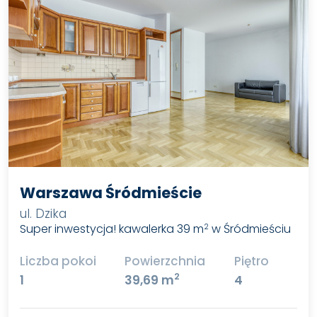
Warszawa Śródmieście
ul. Dzika
Super inwestycja! kawalerka 39 m
w Śródmieściu
2
Liczba pokoi
Powierzchnia
Piętro
2
1
39,69 m
4