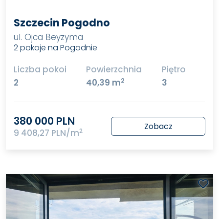
Szczecin Pogodno
ul. Ojca Beyzyma
2 pokoje na Pogodnie
Liczba pokoi
Powierzchnia
Piętro
2
2
40,39 m
3
380 000 PLN
Zobacz
2
9 408,27 PLN/m