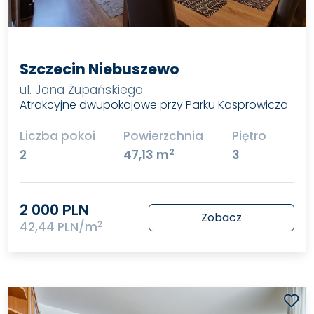
Szczecin Niebuszewo
ul. Jana Żupańskiego
Atrakcyjne dwupokojowe przy Parku Kasprowicza
Liczba pokoi
Powierzchnia
Piętro
2
2
47,13 m
3
2 000 PLN
Zobacz
2
42,44 PLN/m