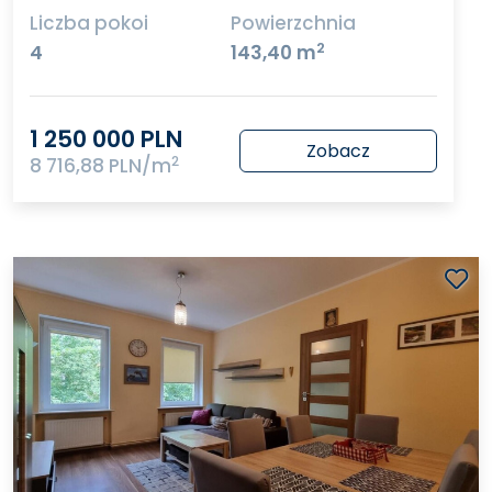
Liczba pokoi
Powierzchnia
2
4
143,40 m
1 250 000 PLN
Zobacz
2
8 716,88 PLN/m