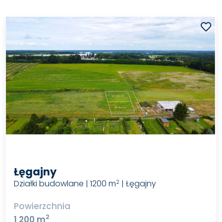
Łęgajny
Działki budowlane | 1200 m
| Łęgajny
2
Powierzchnia
2
1 200 m