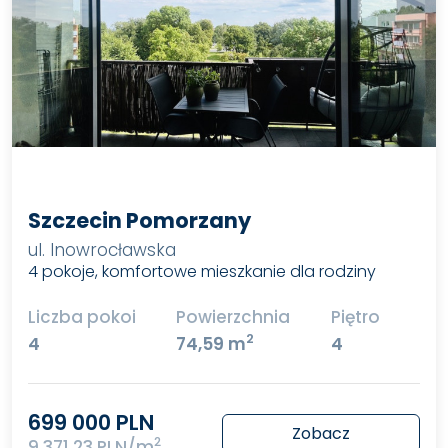
Szczecin Pomorzany
ul. Inowrocławska
4 pokoje, komfortowe mieszkanie dla rodziny
Liczba pokoi
Powierzchnia
Piętro
2
4
74,59 m
4
699 000 PLN
Zobacz
2
9 371,23 PLN/m