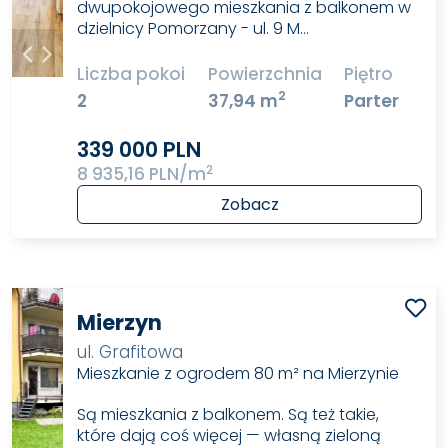
dwupokojowego mieszkania z balkonem w
dzielnicy Pomorzany - ul. 9 M…
Liczba pokoi
Powierzchnia
Piętro
2
2
37,94 m
Parter
339 000 PLN
2
8 935,16 PLN/m
Zobacz
Mierzyn
ul. Grafitowa
Mieszkanie z ogrodem 80 m² na Mierzynie
Są mieszkania z balkonem. Są też takie,
które dają coś więcej — własną zieloną