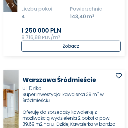
Liczba pokoi
Powierzchnia
2
4
143,40 m
1 250 000 PLN
2
8 716,88 PLN/m
Zobacz
Warszawa Śródmieście
ul. Dzika
Super inwestycja! kawalerka 39 m
w
2
Śródmieściu
Oferuję do sprzedaży kawalerkę z
możliwością wydzielenia 2 pokoi o pow.
39,69 m2 na ul. Dzikiej.Kawalerka w bardzo