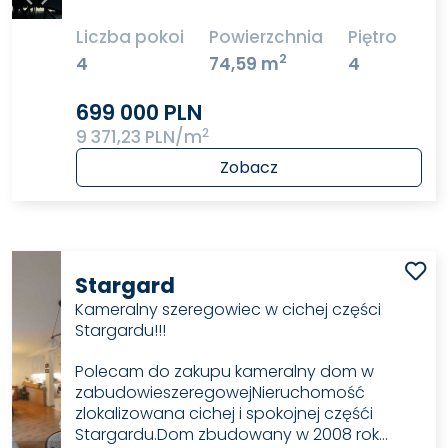
Liczba pokoi
Powierzchnia
Piętro
2
4
74,59 m
4
699 000 PLN
2
9 371,23 PLN/m
Zobacz
Stargard
Kameralny szeregowiec w cichej części
Stargardu!!!
Polecam do zakupu kameralny dom w
zabudowieszeregowejNieruchomość
zlokalizowana cichej i spokojnej częśći
Stargardu.Dom zbudowany w 2008 rok…