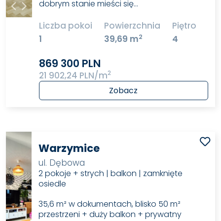
dobrym stanie mieści się…
Liczba pokoi
Powierzchnia
Piętro
2
1
39,69 m
4
869 300 PLN
2
21 902,24 PLN/m
Zobacz
Warzymice
ul. Dębowa
2 pokoje + strych | balkon | zamknięte
osiedle
35,6 m² w dokumentach, blisko 50 m²
przestrzeni + duży balkon + prywatny