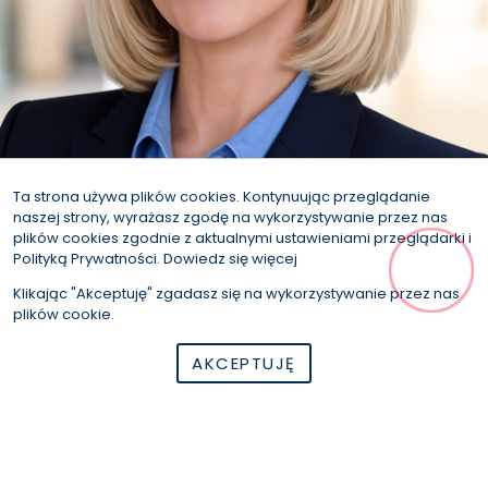
Ta strona używa plików cookies. Kontynuując przeglądanie
ANETA
naszej strony, wyrażasz zgodę na wykorzystywanie przez nas
plików cookies zgodnie z aktualnymi ustawieniami przeglądarki i
Polityką Prywatności.
Dowiedz się więcej
KAŁUS
Klikając "Akceptuję" zgadasz się na wykorzystywanie przez nas
plików cookie.
Agentka nieruchomości
AKCEPTUJĘ
+48
515 108 005
a.kalus@bonus…