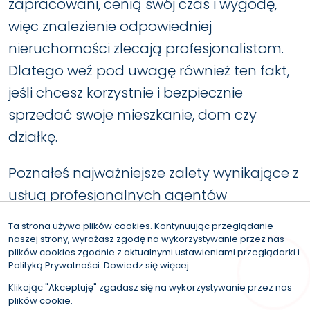
zapracowani, cenią swój czas i wygodę,
więc znalezienie odpowiedniej
nieruchomości zlecają profesjonalistom.
Dlatego weź pod uwagę również ten fakt,
jeśli chcesz korzystnie i bezpiecznie
sprzedać swoje mieszkanie, dom czy
działkę.
Poznałeś najważniejsze zalety wynikające z
usług profesjonalnych agentów
nieruchomości. Możesz próbować zrobić
Ta strona używa plików cookies. Kontynuując przeglądanie
wszystko sam, ale zastanów się, czy nie
naszej strony, wyrażasz zgodę na wykorzystywanie przez nas
plików cookies zgodnie z aktualnymi ustawieniami przeglądarki i
lepiej zlecić to zadanie ekspertom, którzy
Polityką Prywatności.
Dowiedz się więcej
zapewnią Ci pożądane efekty.
Klikając "Akceptuję" zgadasz się na wykorzystywanie przez nas
plików cookie.