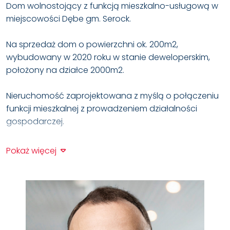
Dom wolnostojący z funkcją mieszkalno-usługową w
miejscowości Dębe gm. Serock.
Na sprzedaż dom o powierzchni ok. 200m2,
wybudowany w 2020 roku w stanie deweloperskim,
położony na działce 2000m2.
Nieruchomość zaprojektowana z myślą o połączeniu
funkcji mieszkalnej z prowadzeniem działalności
gospodarczej.
Układ i możliwości:
Pokaż więcej
- parter idealny pod działalność (aż 3 niezależne
wejścia),
- na parterze największe pomieszczenie o powierzchni
ok 75m2,
- piętro + poddasze jako komfortowa część
mieszkalna lub usługowa,