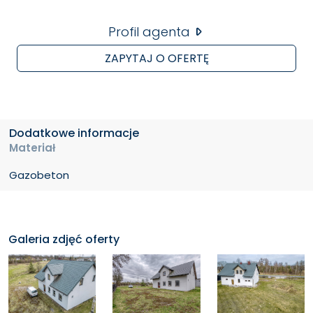
Nieruchomość położona w bardzo dobrej lokalizacji –
bezpośrednio przy głównej drodze, co zapewnia
Profil agenta
świetną widoczność i łatwy dojazd.
ZAPYTAJ O OFERTĘ
Zapraszam do kontaktu i na prezentację!
Dodatkowe informacje
Materiał
Gazobeton
Galeria zdjęć oferty