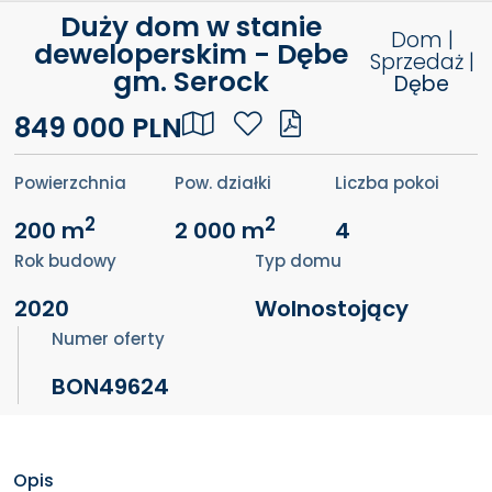
Duży dom w stanie
Dom |
deweloperskim - Dębe
Sprzedaż |
gm. Serock
Dębe
849 000 PLN
Powierzchnia
Pow. działki
Liczba pokoi
2
2
200 m
2 000 m
4
Rok budowy
Typ domu
2020
Wolnostojący
Numer oferty
BON49624
Opis