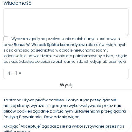
Wiadomość
Wyrażam zgodę na przetwarzanie moich danych osobowych
przez
Bonus W. Walasik Spółka komandytowa
dla celów związanych
z działalnością pośrednictwa w obrocie nieruchomościami,
jednocześnie potwierdzam, iż zostałem poinformowany o tym, iż będę
posiadać dostęp do treści swoich danych do ich edycji lub usunięcia.
Administratorem danych osobowych jest Bonus W. Walasik Spółka
komandytowa z siedzibą przy al. Bohaterów Warszawy 34/35, 70-340
Ta strona używa plików cookies. Kontynuując przeglądanie
Szczecin (“Administrator”), z którym można się skontaktować przez
naszej strony, wyrażasz zgodę na wykorzystywanie przez nas
adres iod@bonusnieruchomosci.pl.…
czytaj więcej
plików cookies zgodnie z aktualnymi ustawieniami przeglądarki i
Polityką Prywatności.
Dowiedz się więcej
© 2026 Wszystkie prawa zastrzeżone | Program dla biur
nieruchomości - asaricrm.com
Klikając "Akceptuję" zgadasz się na wykorzystywanie przez nas
Zapytaj o kredyt
plików cookie.