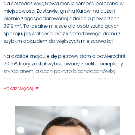
Na sprzedaż wyjątkowa nieruchomość położona w
miejscowości Zastawie, gmina Kurów, na dużej i
pięknie zagospodarowanej działce o powierzchni
3919 m². To idealne miejsce dla osób szukających
spokoju, prywatności oraz komfortowego domu z
szybkim dojazdem do większych miejscowości.
Na działce znajduje się piętrowy dom o powierzchni
70 m², który został wybudowany z belitu, ocieplony
styropianem, a dach pokryto blachodachówką
trapezową. Budynek jest w pełni umeblowany i
gotowy do zamieszkania. Wnętrze domu zostało
Pokaż więcej
funkcjonalnie zaprojektowane — do dyspozycji są
salon z aneksem kuchennym, 3 sypialnie oraz łazienka,
co sprawia, że nieruchomość świetnie sprawdzi się
zarówno dla rodziny, jak i jako dom rekreacyjny.
Dodatkowym atutem jest murowany, ocieplony garaż