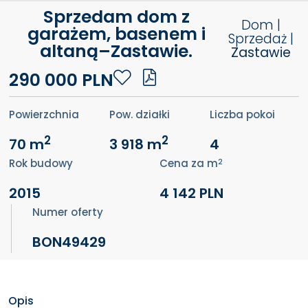
Sprzedam dom z
Dom |
garażem, basenem i
Sprzedaż |
altaną–Zastawie.
Zastawie
290 000 PLN
Powierzchnia
Pow. działki
Liczba pokoi
2
2
70 m
3 918 m
4
2
Rok budowy
Cena za m
2015
4 142 PLN
Numer oferty
BON49429
Opis