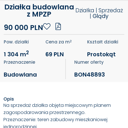
Działka budowlana
Działka | Sprzedaż
z MPZP
|
Glądy
90 000 PLN
2
Pow. działki
Cena za m
Kształt działki
2
1 304 m
69 PLN
Prostokąt
Przeznaczenie
Numer oferty
Budowlana
BON48893
Opis
Na sprzedaż działka objęta miejscowym planem
zagospodarowania przestrzennego.
Przeznaczenie: teren zabudowy mieszkaniowej
jednorodzinnej.