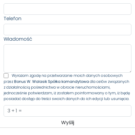
Telefon
Wiadomość
Wyrażam zgodę na przetwarzanie moich danych osobowych
przez
Bonus W. Walasik Spółka komandytowa
dla celów związanych
z działalnością pośrednictwa w obrocie nieruchomościami,
jednocześnie potwierdzam, iż zostałem poinformowany o tym, iż będę
posiadać dostęp do treści swoich danych do ich edycji lub usunięcia.
Administratorem danych osobowych jest Bonus W. Walasik Spółka