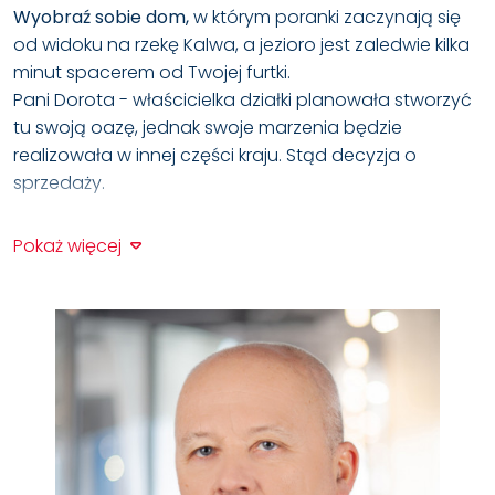
Wyobraź sobie dom,
w którym poranki zaczynają się
od widoku na rzekę Kalwa, a jezioro jest zaledwie kilka
minut spacerem od Twojej furtki.
Pani Dorota - właścicielka działki planowała stworzyć
tu swoją oazę, jednak swoje marzenia będzie
realizowała w innej części kraju. Stąd decyzja o
sprzedaży.
Jeżeli szukasz miejsca,
w którym
natura
staje się
Pokaż więcej
częścią codzienności, a dom powstaje w
harmonii
z otoczeniem — ta działka w Tylkowie może być
dokładnie tym, czego potrzebujesz.
Zapraszam do kontaktu i obejrzenia działki na żywo —
takie miejsca najlepiej ocenić osobiście.
Atuty nieruchomości
powierzchnia działki:
3811 m²
,
WZ
- zabudowa mieszkaniowa jednorodzinna,