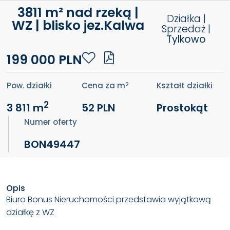
3811 m² nad rzeką |
Działka |
WZ | blisko jez.Kalwa
Sprzedaż |
Tylkowo
199 000 PLN
2
Pow. działki
Cena za m
Kształt działki
2
3 811 m
52 PLN
Prostokąt
Numer oferty
BON49447
Opis
Biuro Bonus Nieruchomości przedstawia wyjątkową
działkę z WZ