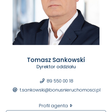
bezpośrednie sąsiedztwo
rzeki Kalwa
450 m od
jeziora Kalwa
wydane warunki zabudowy
pod dom
jednorodzinny
spokojna, zielona okolica
tylko
30 km od Olsztyna
zadrzewiona dzikimi sosnami i brzozami
idealna pod dom całoroczny lub rekreacyjny
Tomasz Sankowski
Parametry techniczne
Dyrektor oddziału
Lokalizacja:
Tylkowo, gm. Pasym, powiat
Szczycieński
89 550 00 18
Powierzchnia:
3811 m², szerokość 30 metrów
Kształt działki:
t.sankowski@bonusnieruchomosci.pl
prostokąt
Warunki zabudowy:
wydane – zabudowa
jednorodzinna
Profil agenta
Dostęp do drogi:
droga wewnętrzna – udział w