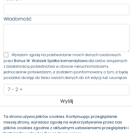
Wiadomość
Wyrażam zgodę na przetwarzanie moich danych osobowych
przez
Bonus W. Walasik Spółka komandytowa
dla celów związanych
z działalnością pośrednictwa w obrocie nieruchomościami,
jednocześnie potwierdzam, iż zostałem poinformowany o tym, iż będę
posiadać dostęp do treści swoich danych do ich edycji lub usunięcia.
Administratorem danych osobowych jest Bonus W. Walasik Spółka
komandytowa z siedzibą przy al. Bohaterów Warszawy 34/35, 70-340
Ta strona używa plików cookies. Kontynuując przeglądanie
Szczecin (“Administrator”), z którym można się skontaktować przez
naszej strony, wyrażasz zgodę na wykorzystywanie przez nas
adres iod@bonusnieruchomosci.pl.…
czytaj więcej
plików cookies zgodnie z aktualnymi ustawieniami przeglądarki i