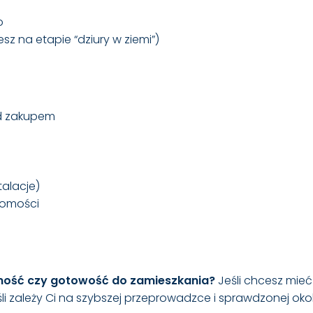
o
z na etapie “dziury w ziemi”)
ed zakupem
talacje)
homości
ość czy gotowość do zamieszkania?
Jeśli chcesz mieć
eśli zależy Ci na szybszej przeprowadzce i sprawdzonej ok