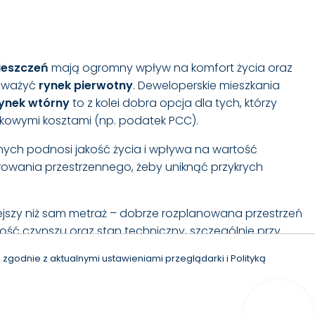
mieszczeń
mają ogromny wpływ na komfort życia oraz
ozważyć
rynek pierwotny
. Deweloperskie mieszkania
ynek wtórny
to z kolei dobra opcja dla tych, którzy
kowymi kosztami (np. podatek PCC).
ielonych podnosi jakość życia i wpływa na wartość
owania przestrzennego, żeby uniknąć przykrych
jszy niż sam metraż – dobrze rozplanowana przestrzeń
ść czynszu oraz stan techniczny, szczególnie przy
zgodnie z aktualnymi ustawieniami przeglądarki i Polityką
nie różnych opcji i dokładne sprawdzenie mieszkania
.