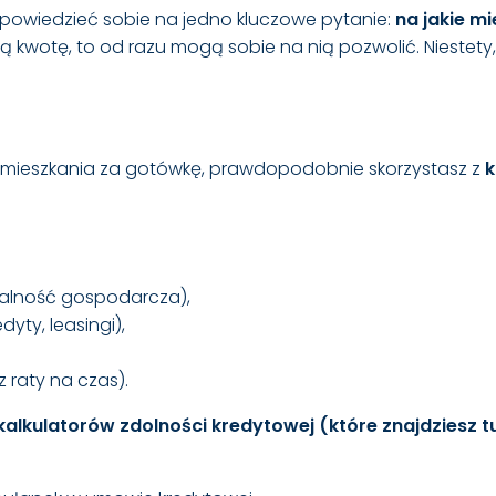
dpowiedzieć sobie na jedno kluczowe pytanie:
na jakie m
oną kwotę, to od razu mogą sobie na nią pozwolić. Niestet
p mieszkania za gotówkę, prawdopodobnie skorzystasz z
k
łalność gospodarcza),
yty, leasingi),
 raty na czas).
kalkulatorów zdolności kredytowej (które znajdziesz
t