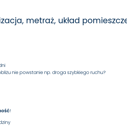
lizacja, metraż, układ pomieszcz
dni
liżu nie powstanie np. droga szybkiego ruchu?
ność
!
dziny