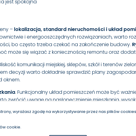
a jest spokojna
ceny –
lokalizacja, standard nieruchomości i układ po
udownictwie i energooszczędnych rozwiązaniach, warto r
wości, bo często trzeba czekać na zakończenie budowy.
R
hoć może się wiązać z koniecznością remontu oraz dodat
 Bliskość komunikacji miejskiej, sklepów, szkół i terenów z
iem decyzji warto dokładnie sprawdzić plany zagospodar
od oknem.
zkania
. Funkcjonalny układ pomieszczeń może być ważnie
to zwrócić uwagę na nasłonecznienie mieszkania, wysoko
strony, wyrażasz zgodę na wykorzystywanie przez nas plików cookies 
 podejmować pochopnie
. Analiza swoich potrzeb, porówna
ianek i cieszyć się komfortowym lokum przez długie lata
ków cookie.