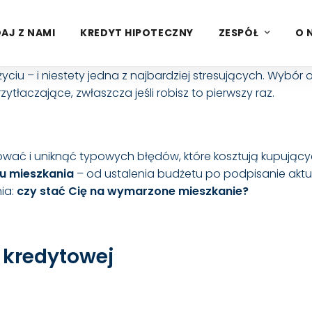
AJ Z NAMI
KREDYT HIPOTECZNY
ZESPÓŁ
O 
yciu – i niestety jedna z najbardziej stresujących. Wybór
aczające, zwłaszcza jeśli robisz to pierwszy raz.
ać i uniknąć typowych błędów, które kosztują kupujący
pu mieszkania
– od ustalenia budżetu po podpisanie aktu
ia:
czy stać Cię na wymarzone mieszkanie?
i kredytowej