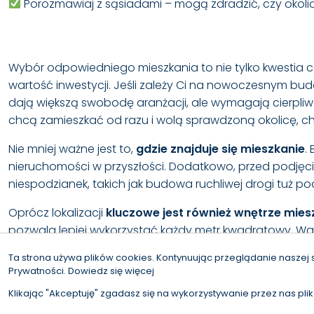
Porozmawiaj z sąsiadami – mogą zdradzić, czy okolic
Wybór odpowiedniego mieszkania to nie tylko kwestia 
wartość inwestycji. Jeśli zależy Ci na nowoczesnym b
dają większą swobodę aranżacji, ale wymagają cierpli
chcą zamieszkać od razu i wolą sprawdzoną okolicę, c
Nie mniej ważne jest to,
gdzie znajduje się mieszkanie
.
nieruchomości w przyszłości. Dodatkowo, przed podjęc
niespodzianek, takich jak budowa ruchliwej drogi tuż p
Oprócz lokalizacji
kluczowe jest również wnętrze mies
pozwala lepiej wykorzystać każdy metr kwadratowy. War
zakupie z rynku wtórnego.
Ta strona używa plików cookies. Kontynuując przeglądanie naszej 
Prywatności.
Dowiedz się więcej
W
ybór nieruchomości to decyzja, której nie warto
przed zakupem pozwoli uniknąć nieprzyjemnych niespodz
Klikając "Akceptuję" zgadasz się na wykorzystywanie przez nas pli