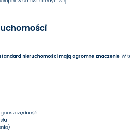
 pułapek w umowie kredytowej.
ieruchomości
 i standard nieruchomości mają ogromne znaczenie
. W 
ergooszczędność
słu
ania)