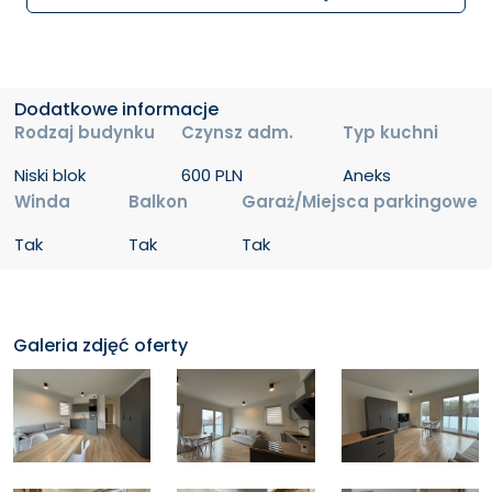
Dodatkowe informacje
Rodzaj budynku
Czynsz adm.
Typ kuchni
Niski blok
600 PLN
Aneks
Winda
Balkon
Garaż/Miejsca parkingowe
Tak
Tak
Tak
Opis dodatkowy dołączany w eksporcie:
Galeria zdjęć oferty