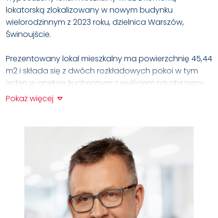
lokatorską zlokalizowany w nowym budynku
wielorodzinnym z 2023 roku, dzielnica Warszów,
Świnoujście.
Prezentowany lokal mieszkalny ma powierzchnię 45,44
m2 i składa się z dwóch rozkładowych pokoi w tym
jeden w aneksie kuchennym z wyjściem na obszerny
balkon 5,56 m2 (34,09/6,77 m2) oraz łazienki 4,75 m2.
Pokaż więcej
Budynek pięciokondygnacyjny, w którym znajdują się
34 lokale mieszkalne, wykonany z kerazmytu i betonu.
Obiekt został przystosowany dla osób
niepełnosprawnych, winda zewnętrzna i wewnętrzna.
Deweloper zastosował nowoczesne rozwiązania oraz
udogodnienia dla właścicieli:
- przestronne klatki schodowe
- garaż podziemny z 24 stanowiskami