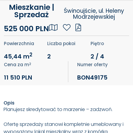
Mieszkanie |
Świnoujście, ul. Heleny
Sprzedaż
Modrzejewskiej
525 000 PLN
Powierzchnia
Liczba pokoi
Piętro
2
45,44 m
2
2 / 4
2
Cena za m
Numer oferty
11 510 PLN
BON49175
Opis
Planujesz skredytować to marzenie – zadzwoń.
Ofertę sprzedaży stanowi kompletnie umeblowany i
wyposażony lokal mieszkalny wraz z komórką