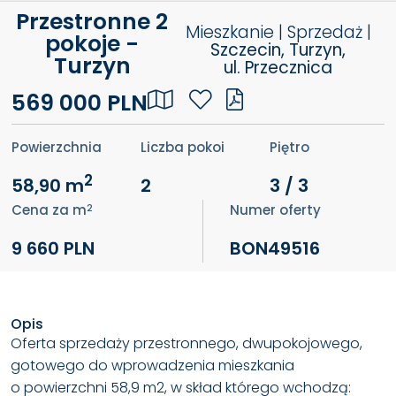
Przestronne 2
Mieszkanie | Sprzedaż |
pokoje -
Szczecin, Turzyn,
Turzyn
ul. Przecznica
569 000 PLN
Powierzchnia
Liczba pokoi
Piętro
2
58,90 m
2
3 / 3
2
Cena za m
Numer oferty
9 660 PLN
BON49516
Opis
Oferta sprzedaży przestronnego, dwupokojowego,
gotowego do wprowadzenia mieszkania
o powierzchni 58,9 m2, w skład którego wchodzą: