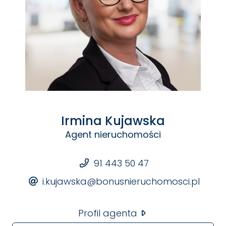
pobliskim parkingu strzeżonym.
W pobliżu komunikacja miejska, sklepy, szkoła, punkty
użyteczności publicznej.
Po więcej szczegółów zapraszam do kontaktu.
Irmina Kujawska
Agent nieruchomości
91 443 50 47
i.kujawska@bonusnieruchomosci.pl
Profil agenta