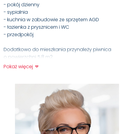
- pokój dzienny
- sypialnia
- kuchnia w zabudowie ze sprzętem AGD
- łazienka z prysznicem i WC
- przedpokój
Dodatkowo do mieszkania przynależy piwnica
o powierzchni 5,8 m2.
Pokaż więcej
Czynsz do wspólnoty: ok. 1230 złotych (zawiera
zaliczkę na ogrzewanie, wodę, wywóz śmieci, fundusz
remontowy i zarząd nieruchomością)
Ogrzewanie, ciepła woda - miejskie.
Nieruchomość położona jest przy cichej ulicy na
Turzynie, blisko Centrum.
Miejsca parkingowe zarówno na dziedzińcu, jak i przy
ulicy. Istnieje też możliwość wynajęcia miejsca na