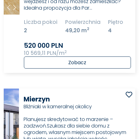
wejdziesz i od razu możesz zamieszkać?
Idealna propozycja dla Par…
Liczba pokoi
Powierzchnia
Piętro
2
2
49,20 m
4
520 000 PLN
2
10 569,11 PLN/m
Zobacz
Mierzyn
Bliźniaki w kameralnej okolicy
Planujesz skredytować to marzenie –
zadzwoń.Szukasz dla siebie domu z
ogrodem, własnym miejscem postojowym
lub wiatą, wysoką jakością wykońc…