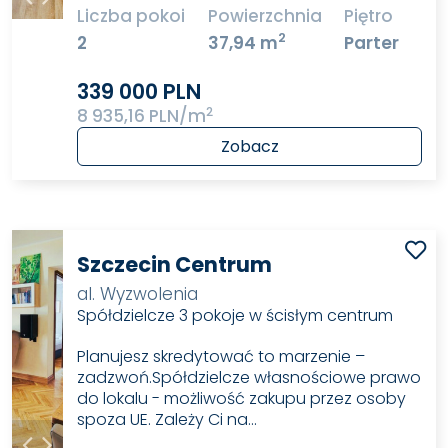
Liczba pokoi
Powierzchnia
Piętro
2
2
37,94 m
Parter
339 000 PLN
2
8 935,16 PLN/m
Zobacz
Szczecin Centrum
al. Wyzwolenia
Spółdzielcze 3 pokoje w ścisłym centrum
Planujesz skredytować to marzenie –
zadzwoń.Spółdzielcze własnościowe prawo
do lokalu - możliwość zakupu przez osoby
spoza UE. Zależy Ci na…