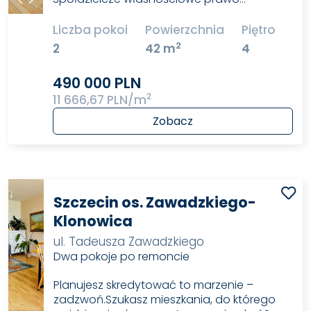
Liczba pokoi
Powierzchnia
Piętro
2
2
42 m
4
490 000 PLN
2
11 666,67 PLN/m
Zobacz
Szczecin os. Zawadzkiego-
Klonowica
ul. Tadeusza Zawadzkiego
Dwa pokoje po remoncie
Planujesz skredytować to marzenie –
zadzwoń.Szukasz mieszkania, do którego