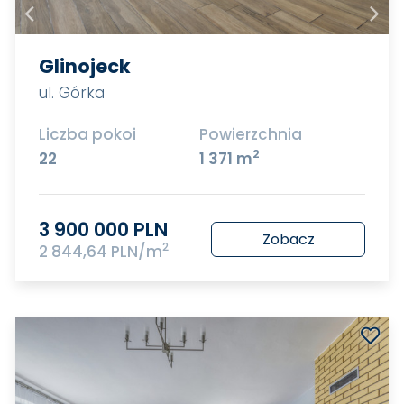
Glinojeck
ul. Górka
Liczba pokoi
Powierzchnia
2
22
1 371 m
3 900 000 PLN
Zobacz
2
2 844,64 PLN/m