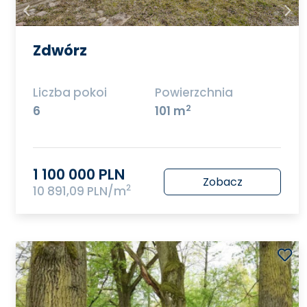
Zdwórz
Liczba pokoi
Powierzchnia
2
6
101 m
1 100 000 PLN
Zobacz
2
10 891,09 PLN/m