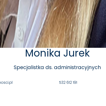
Monika Jurek
Specjalistka ds. administracyjnych
sci.pl
532 612 191