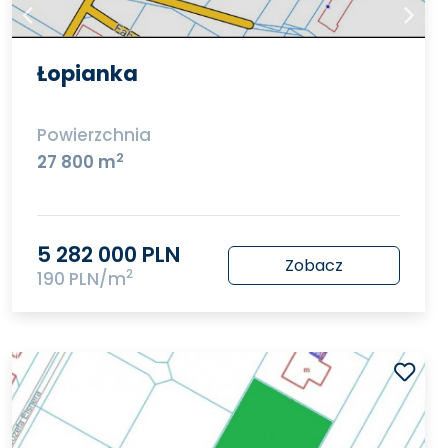
Łopianka
Powierzchnia
2
27 800 m
5 282 000 PLN
Zobacz
2
190 PLN/m