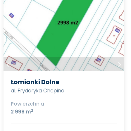
Łomianki Dolne
al. Fryderyka Chopina
Powierzchnia
2
2 998 m