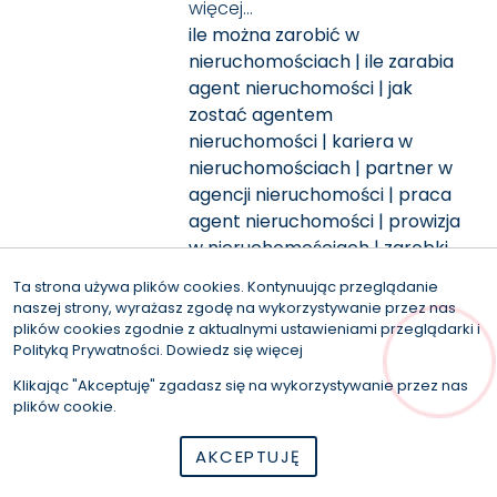
więcej…
ile można zarobić w
nieruchomościach
|
ile zarabia
agent nieruchomości
|
jak
zostać agentem
nieruchomości
|
kariera w
nieruchomościach
|
partner w
agencji nieruchomości
|
praca
agent nieruchomości
|
prowizja
w nieruchomościach
|
zarobki
agenta nieruchomości
Ta strona używa plików cookies. Kontynuując przeglądanie
naszej strony, wyrażasz zgodę na wykorzystywanie przez nas
plików cookies zgodnie z aktualnymi ustawieniami przeglądarki i
Polityką Prywatności.
Dowiedz się więcej
Klikając "Akceptuję" zgadasz się na wykorzystywanie przez nas
© 2026 Wszystkie prawa zastrzeżone | Program dla biur
plików cookie.
nieruchomości - asaricrm.com
});
AKCEPTUJĘ