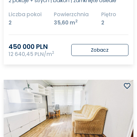
2 pokoje + strych | balkon | zamknięte osiedle
Liczba pokoi
Powierzchnia
Piętro
2
2
35,60 m
2
450 000 PLN
Zobacz
2
12 640,45 PLN/m