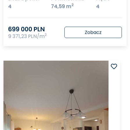
2
4
74,59 m
4
699 000 PLN
Zobacz
2
9 371,23 PLN/m