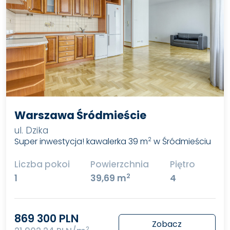
Warszawa Śródmieście
ul. Dzika
Super inwestycja! kawalerka 39 m
w Śródmieściu
2
Liczba pokoi
Powierzchnia
Piętro
2
1
39,69 m
4
869 300 PLN
Zobacz
2