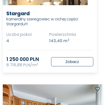
Stargard
Kameralny szeregowiec w cichej części
Stargardu!!!
Liczba pokoi
Powierzchnia
2
4
143,40 m
1 250 000 PLN
Zobacz
2
8 716,88 PLN/m